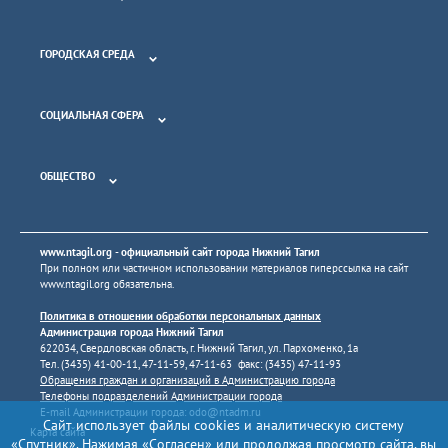
ГОРОДСКАЯ СРЕДА
СОЦИАЛЬНАЯ СФЕРА
ОБЩЕСТВО
www.ntagil.org
- официальный сайт города Нижний Тагил
При полном или частичном использовании материалов гиперссылка на сайт
www.ntagil.org
обязательна.
Политика в отношении обработки персональных данных
Администрация города Нижний Тагил
622034, Свердловская область, г. Нижний Тагил, ул. Пархоменко, 1а
Тел. (3435) 41-00-11, 47-11-59, 47-11-63 факс: (3435) 47-11-93
Обращения граждан и организаций в Администрацию города
Телефоны подразделений Администрации города
E-mail Администрации города:
odo@ntadm.ru
Сайт использует файлы cookies и аналитическую систему
Карта сайта
«Спутник». Нажимая «Согласен» или продолжая просмотр сайта, вы