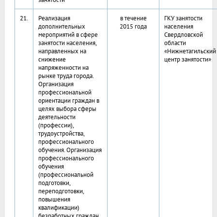
21.
Реализация
в течение
ГКУ занятости
дополнительных
2015 года
населения
мероприятий в сфере
Свердловской
занятости населения,
области
направленных на
«Нижнетагильский
снижение
центр занятости»
напряженности на
рынке труда города.
Организация
профессиональной
ориентации граждан в
целях выбора сферы
деятельности
(профессии),
трудоустройства,
профессионального
обучения. Организация
профессионального
обучения
(профессиональной
подготовки,
переподготовки,
повышения
квалификации)
безработных граждан,