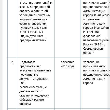
внесению изменений в
политики и развит
законы Свердловской
предпринимательс
области о патентной,
Администрации
упрощенной системах
города, Финансово
налогообложения в
управление
части установления
Администрации
нулевых ставок для
города, Межрайон
вновь созданных
Инспекции
индивидуальных
федеральной
предпринимателей
налоговой службы
России № 16 по
Свердловской
области
2.
Подготовка
в течение
Управление
предложений о
2015 года
промышленной
внесении изменений в
политики и развит
нормативные
предпринимательс
документы субъекта
Администрации
РФ,
города
регламентирующие
деятельность по
оказанию поддержки
субъектам малого
бизнеса