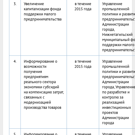
3.
Увеличение
в течение
Управление
капитализации фонда
2015 года
промышленной
поддержки малого
политики и развит
предпринимательства
предпринимательс
Администрации
города,
Нижнетагильский
муниципальный ф
поддержки малого
предпринимательс
4.
Информирование о
в течение
Управление
возможности
2015 года
промышленной
получения
политики и развит
предприятиям
предпринимательс
реального сектора
Администрации
экономики субсидий
города, Управлени
на компенсацию затрат,
по разработке и
связанных с
контролю за
модернизацией
реализацией
производства товаров
инвестиционных
проектов
Администрации
города
5.
Информирование о
в течение
Управление