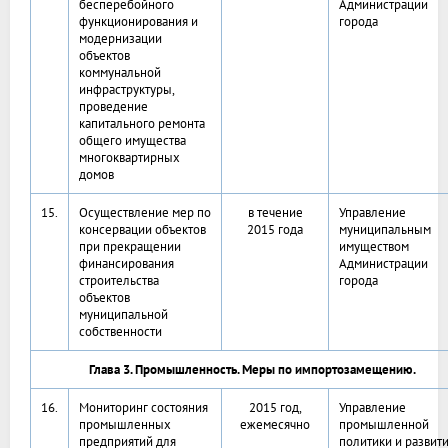
бесперебойного
Администрации
функционирования и
города
модернизации
объектов
коммунальной
инфраструктуры,
проведение
капитального ремонта
общего имущества
многоквартирных
домов
15.
Осуществление мер по
в течение
Управление
консервации объектов
2015 года
муниципальным
при прекращении
имуществом
финансирования
Администрации
строительства
города
объектов
муниципальной
собственности
Глава 3. Промышленность. Меры по импортозамещению.
16.
Мониторинг состояния
2015 год,
Управление
промышленных
ежемесячно
промышленной
предприятий для
политики и развит