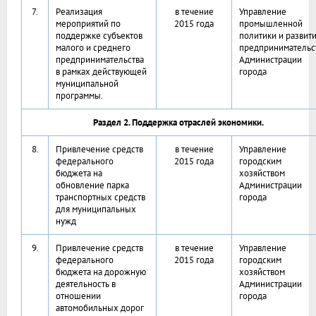
7.
Реализация
в течение
Управление
мероприятий по
2015 года
промышленной
поддержке субъектов
политики и развит
малого и среднего
предпринимательс
предпринимательства
Администрации
в рамках действующей
города
муниципальной
программы.
Раздел 2. Поддержка отраслей экономики.
8.
Привлечение средств
в течение
Управление
федерального
2015 года
городским
бюджета на
хозяйством
обновление парка
Администрации
транспортных средств
города
для муниципальных
нужд
9.
Привлечение средств
в течение
Управление
федерального
2015 года
городским
бюджета на дорожную
хозяйством
деятельность в
Администрации
отношении
города
автомобильных дорог