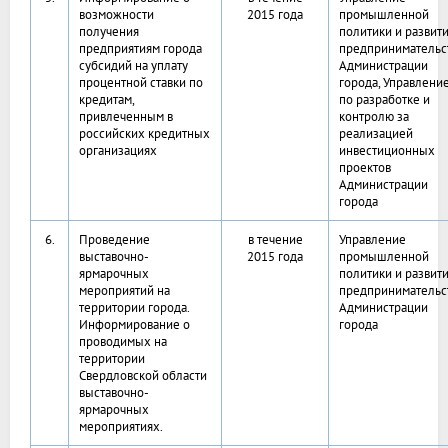
возможности
2015 года
промышленной
получения
политики и развит
предприятиям города
предпринимательс
субсидий на уплату
Администрации
процентной ставки по
города, Управлени
кредитам,
по разработке и
привлеченным в
контролю за
российских кредитных
реализацией
организациях
инвестиционных
проектов
Администрации
города
6.
Проведение
в течение
Управление
выставочно-
2015 года
промышленной
ярмарочных
политики и развит
мероприятий на
предпринимательс
территории города.
Администрации
Информирование о
города
проводимых на
территории
Свердловской области
выставочно-
ярмарочных
мероприятиях.