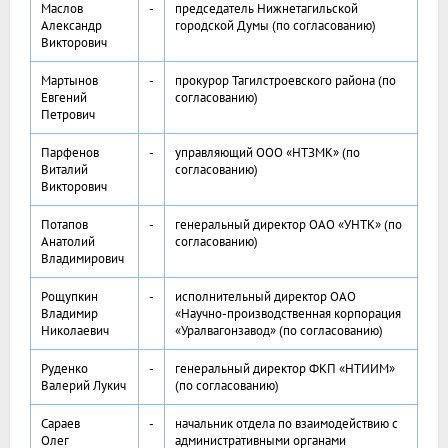
Маслов
-
председатель Нижнетагильской
Александр
городской Думы (по согласованию)
Викторович
Мартынов
-
прокурор Тагилстроевского района (по
Евгений
согласованию)
Петрович
Парфенов
-
управляющий ООО «НТЗМК» (по
Виталий
согласованию)
Викторович
Потапов
-
генеральный директор ОАО «УНТК» (по
Анатолий
согласованию)
Владимирович
Рощупкин
-
исполнительный директор ОАО
Владимир
«Научно-производственная корпорация
Николаевич
«Уралвагонзавод» (по согласованию)
Руденко
-
генеральный директор ФКП «НТИИМ»
Валерий Лукич
(по согласованию)
Сараев
-
начальник отдела по взаимодействию с
Олег
административными органами