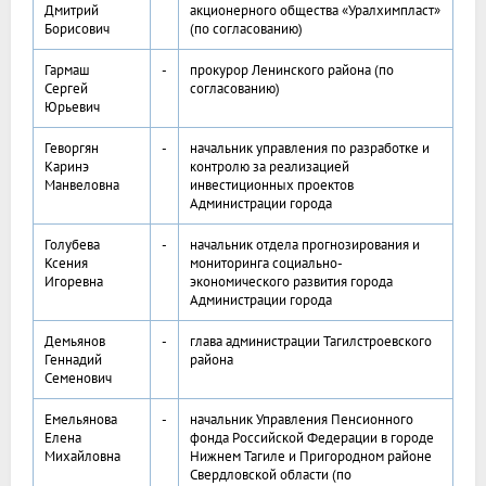
Дмитрий
акционерного общества «Уралхимпласт»
Борисович
(по согласованию)
Гармаш
-
прокурор Ленинского района (по
Сергей
согласованию)
Юрьевич
Геворгян
-
начальник управления по разработке и
Каринэ
контролю за реализацией
Манвеловна
инвестиционных проектов
Администрации города
Голубева
-
начальник отдела прогнозирования и
Ксения
мониторинга социально-
Игоревна
экономического развития города
Администрации города
Демьянов
-
глава администрации Тагилстроевского
Геннадий
района
Семенович
Емельянова
-
начальник Управления Пенсионного
Елена
фонда Российской Федерации в городе
Михайловна
Нижнем Тагиле и Пригородном районе
Свердловской области (по