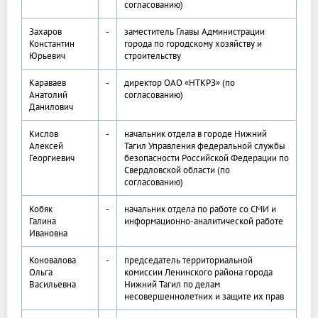
согласованию)
Захаров
-
заместитель Главы Администрации
Константин
города по городскому хозяйству и
Юрьевич
строительству
Караваев
-
директор ОАО «НТКРЗ» (по
Анатолий
согласованию)
Данилович
Кислов
-
начальник отдела в городе Нижний
Алексей
Тагил Управления федеральной службы
Георгиевич
безопасности Российской Федерации по
Свердловской области (по
согласованию)
Кобяк
-
начальник отдела по работе со СМИ и
Галина
информационно-аналитической работе
Ивановна
Коновалова
-
председатель территориальной
Ольга
комиссии Ленинского района города
Васильевна
Нижний Тагил по делам
несовершеннолетних и защите их прав