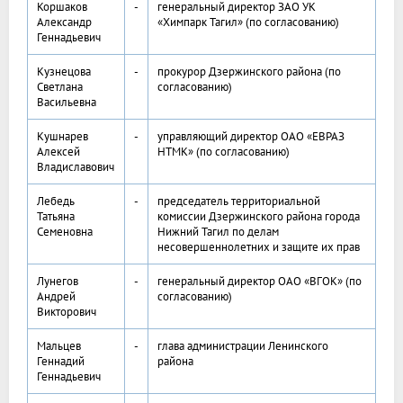
Коршаков
-
генеральный директор ЗАО УК
Александр
«Химпарк Тагил» (по согласованию)
Геннадьевич
Кузнецова
-
прокурор Дзержинского района (по
Светлана
согласованию)
Васильевна
Кушнарев
-
управляющий директор ОАО «ЕВРАЗ
Алексей
НТМК» (по согласованию)
Владиславович
Лебедь
-
председатель территориальной
Татьяна
комиссии Дзержинского района города
Семеновна
Нижний Тагил по делам
несовершеннолетних и защите их прав
Лунегов
-
генеральный директор ОАО «ВГОК» (по
Андрей
согласованию)
Викторович
Мальцев
-
глава администрации Ленинского
Геннадий
района
Геннадьевич