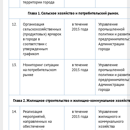
территории города
Глава 1. Сельское хозяйство и потребительский рынок.
12.
Организация
в течение
Управление
сельскохозяйственных
2015 года
промышленной
(продуктовых) ярмарок
политики и развит
в городе в
предпринимательс
соответствии с
Администрации
утвержденным
города
графиком
13.
Мониторинг ситуации
в течение
Управление
на потребительском
2015 года
промышленной
рынке
политики и развит
предпринимательс
Администрации
города
Глава 2. Жилищное строительство и жилищно-коммунальное хозяйст
14.
Реализация
в течение
Управление
мероприятий,
2015 года
жилищного и
направленных на
коммунального
обеспечение
хозяйства