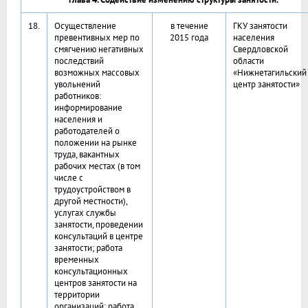
18.
Осуществление
в течение
ГКУ занятости
превентивных мер по
2015 года
населения
смягчению негативных
Свердловской
последствий
области
возможных массовых
«Нижнетагильский
увольнений
центр занятости»
работников:
информирование
населения и
работодателей о
положении на рынке
труда, вакантных
рабочих местах (в том
числе с
трудоустройством в
другой местности),
услугах службы
занятости, проведении
консультаций в центре
занятости; работа
временных
консультационных
центров занятости на
территории
организаций; работа