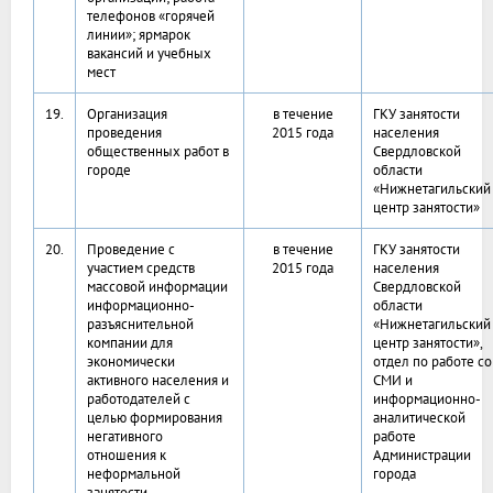
телефонов «горячей
линии»; ярмарок
вакансий и учебных
мест
19.
Организация
в течение
ГКУ занятости
проведения
2015 года
населения
общественных работ в
Свердловской
городе
области
«Нижнетагильский
центр занятости»
20.
Проведение с
в течение
ГКУ занятости
участием средств
2015 года
населения
массовой информации
Свердловской
информационно-
области
разъяснительной
«Нижнетагильский
компании для
центр занятости»,
экономически
отдел по работе со
активного населения и
СМИ и
работодателей с
информационно-
целью формирования
аналитической
негативного
работе
отношения к
Администрации
неформальной
города
занятости