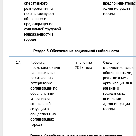
оперативного
предпринимательс
реагирования на
Администрации
складывающуюся
города
обстановку и
предотвращение
социальной трудовой
напряженности в
городе
Раздел 3. Обеспечение социальной стабильности.
17.
Работа с
в течение
Отдел по
представителями
2015 года
взаимодействию с
национальных,
общественными,
религиозных,
религиозными
ветеранских
организациями и
организаций по
развитию
обеспечению
гражданских
устойчивой
инициатив
социальной
Администрации
ситуации в
города
общественных
организациях
города
Глава 4. Содействие изменению структуры занятости.