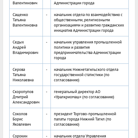
Валентинович
Администрации города
Сащенко
-
начальник отдела по взаимодействию с
Татьяна
общественными, религиозными
Валентиновна
организациями и развитию гражданских
инициатив Администрации города
Седых
-
начальник управления промышленной
Андрей
политики и развития
Владимирович
предпринимательства Администрации
города
Серова
-
начальник Нижнетагильского отдела
Татьяна
государственной статистики (по
Николаевна
согласованию)
Скоропупов
-
генеральный директор АО
Дмитрий
«Уралкриомаш» (по согласованию)
Александрович
Соколов
-
президент Торгово-промышленной
Борис
палаты города Нижний Тагил (по
Яковлевич
согласованию)
Сорокин
-
начальник отдела Управления