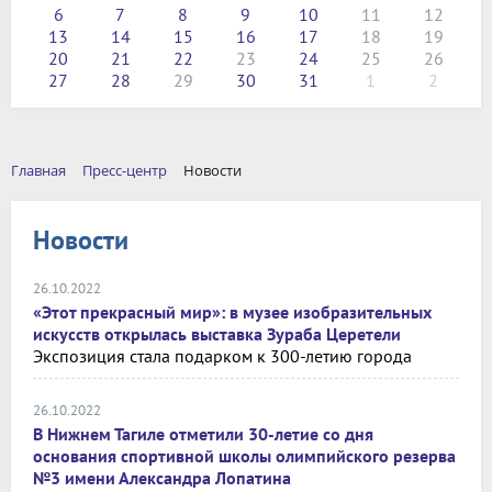
6
7
8
9
10
11
12
13
14
15
16
17
18
19
20
21
22
23
24
25
26
27
28
29
30
31
1
2
Главная
Пресс-центр
Новости
Новости
26.10.2022
«Этот прекрасный мир»: в музее изобразительных
искусств открылась выставка Зураба Церетели
Экспозиция стала подарком к 300-летию города
26.10.2022
В Нижнем Тагиле отметили 30-летие со дня
основания спортивной школы олимпийского резерва
№3 имени Александра Лопатина