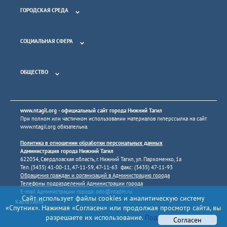
ГОРОДСКАЯ СРЕДА
СОЦИАЛЬНАЯ СФЕРА
ОБЩЕСТВО
www.ntagil.org
- официальный сайт города Нижний Тагил
При полном или частичном использовании материалов гиперссылка на сайт
www.ntagil.org
обязательна.
Политика в отношении обработки персональных данных
Администрация города Нижний Тагил
622034, Свердловская область, г. Нижний Тагил, ул. Пархоменко, 1а
Тел. (3435) 41-00-11, 47-11-59, 47-11-63 факс: (3435) 47-11-93
Обращения граждан и организаций в Администрацию города
Телефоны подразделений Администрации города
E-mail Администрации города:
odo@ntadm.ru
Сайт использует файлы cookies и аналитическую систему
Карта сайта
«Спутник». Нажимая «Согласен» или продолжая просмотр сайта, вы
разрешаете их использование.
Подробнее
Согласен