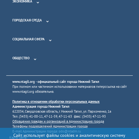
ЭКОНОМИКА
ГОРОДСКАЯ СРЕДА
СОЦИАЛЬНАЯ СФЕРА
ОБЩЕСТВО
www.ntagil.org
- официальный сайт города Нижний Тагил
При полном или частичном использовании материалов гиперссылка на сайт
www.ntagil.org
обязательна.
Политика в отношении обработки персональных данных
Администрация города Нижний Тагил
622034, Свердловская область, г. Нижний Тагил, ул. Пархоменко, 1а
Тел. (3435) 41-00-11, 47-11-59, 47-11-63 факс: (3435) 47-11-93
Обращения граждан и организаций в Администрацию города
Телефоны подразделений Администрации города
E-mail Администрации города:
odo@ntadm.ru
Сайт использует файлы cookies и аналитическую систему
Карта сайта