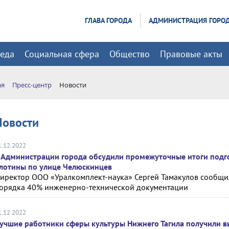
ГЛАВА ГОРОДА
АДМИНИСТРАЦИЯ ГОРО
реда
Социальная сфера
Общество
Правовые акты
ая
Пресс-центр
Новости
Новости
1.12.2022
 Администрации города обсудили промежуточные итоги подг
лотины по улице Челюскинцев
иректор ООО «Уралкомплект-наука» Сергей Тамакулов сообщил
орядка 40% инженерно-технической документации
1.12.2022
учшие работники сферы культуры Нижнего Тагила получили в