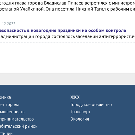
егодня глава города Владислав Пинаев встретился с министро
ветланой Учайкиной. Она посетила Нижний Тагил с рабочим в
1.12.2022
езопасность в новогодние праздники на особом контроле
 администрации города состоялось заседании антитеррористи
омика
ЖКХ
ет города
Городское хозяйство
ышленность
Транспорт
принимательство
Экология
ебительский рынок
стиции