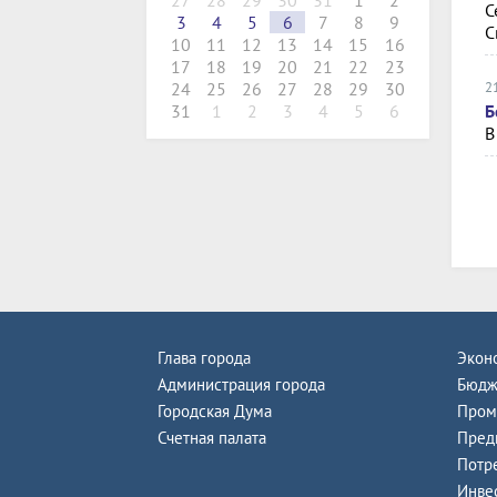
27
28
29
30
31
1
2
С
3
4
5
6
7
8
9
С
10
11
12
13
14
15
16
17
18
19
20
21
22
23
2
24
25
26
27
28
29
30
Б
31
1
2
3
4
5
6
В
Глава города
Экон
Администрация города
Бюдж
Городская Дума
Пром
Счетная палата
Пред
Потр
Инве