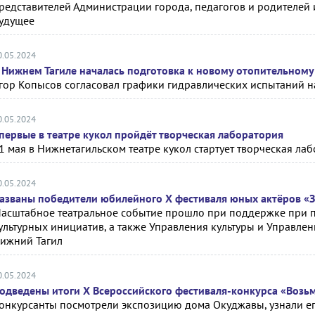
редставителей Администрации города, педагогов и родителей
удущее
0.05.2024
 Нижнем Тагиле началась подготовка к новому отопительному
гор Копысов согласовал графики гидравлических испытаний на
0.05.2024
первые в театре кукол пройдёт творческая лаборатория
1 мая в Нижнетагильском театре кукол стартует творческая ла
0.05.2024
азваны победители юбилейного Х фестиваля юных актёров «
асштабное театральное событие прошло при поддержке при 
ультурных инициатив, а также Управления культуры и Управл
ижний Тагил
0.05.2024
одведены итоги X Всероссийского фестиваля-конкурса «Возьм
онкурсанты посмотрели экспозицию дома Окуджавы, узнали е