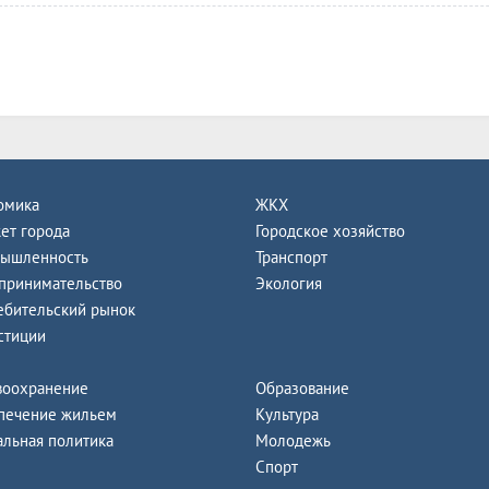
омика
ЖКХ
ет города
Городское хозяйство
ышленность
Транспорт
принимательство
Экология
ебительский рынок
стиции
воохранение
Образование
печение жильем
Культура
альная политика
Молодежь
Спорт