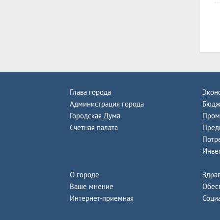
Глава города
Экон
Администрация города
Бюдж
Городская Дума
Пром
Счетная палата
Пред
Потр
Инве
О городе
Здра
Ваше мнение
Обес
Интернет-приемная
Соци