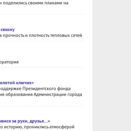
 и поделились своими планами на
 сезону
 прочность и плотность тепловых сетей
боратория
Золотой ключик»
поддержке Президентского фонда
ения образования Администрации города
емся за руки, друзья…»
го историю, прониклись атмосферой