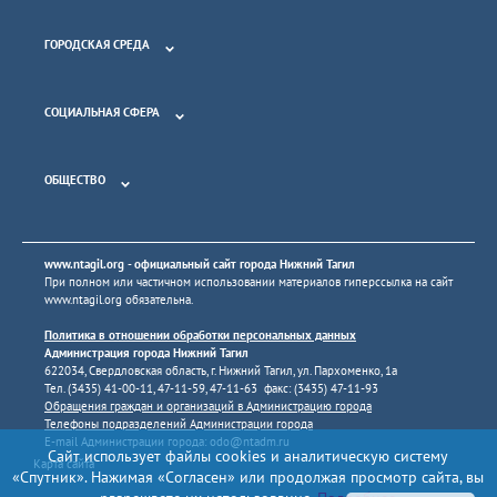
ГОРОДСКАЯ СРЕДА
СОЦИАЛЬНАЯ СФЕРА
ОБЩЕСТВО
www.ntagil.org
- официальный сайт города Нижний Тагил
При полном или частичном использовании материалов гиперссылка на сайт
www.ntagil.org
обязательна.
Политика в отношении обработки персональных данных
Администрация города Нижний Тагил
622034, Свердловская область, г. Нижний Тагил, ул. Пархоменко, 1а
Тел. (3435) 41-00-11, 47-11-59, 47-11-63 факс: (3435) 47-11-93
Обращения граждан и организаций в Администрацию города
Телефоны подразделений Администрации города
E-mail Администрации города:
odo@ntadm.ru
Сайт использует файлы cookies и аналитическую систему
Карта сайта
«Спутник». Нажимая «Согласен» или продолжая просмотр сайта, вы