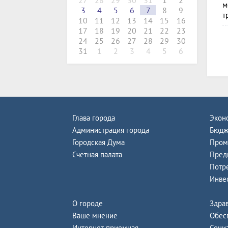
27
28
29
30
31
1
2
м
3
4
5
6
7
8
9
т
10
11
12
13
14
15
16
17
18
19
20
21
22
23
24
25
26
27
28
29
30
31
1
2
3
4
5
6
Глава города
Экон
Администрация города
Бюдж
Городская Дума
Пром
Счетная палата
Пред
Потр
Инве
О городе
Здра
Ваше мнение
Обес
Интернет-приемная
Соци