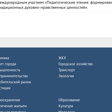
еждународным участием «Педагогические чтения: формирован
радиционных духовно-нравственных ценностей».
омика
ЖКХ
ет города
Городское хозяйство
ышленность
Транспорт
принимательство
Экология
ебительский рынок
стиции
воохранение
Образование
печение жильем
Культура
альная политика
Молодежь