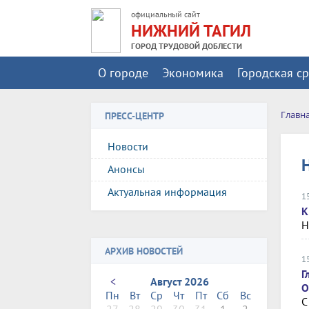
официальный сайт
НИЖНИЙ ТАГИЛ
ГОРОД ТРУДОВОЙ ДОБЛЕСТИ
О городе
Экономика
Городская с
Главн
ПРЕСС-ЦЕНТР
Новости
Анонсы
Актуальная информация
1
К
Н
АРХИВ НОВОСТЕЙ
1
Г
<
Август 2026
О
Пн
Вт
Ср
Чт
Пт
Сб
Вс
С