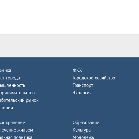
омика
ЖКХ
ет города
Городское хозяйство
ышленность
Транспорт
принимательство
Экология
ебительский рынок
стиции
воохранение
Образование
печение жильем
Культура
альная политика
Молодежь