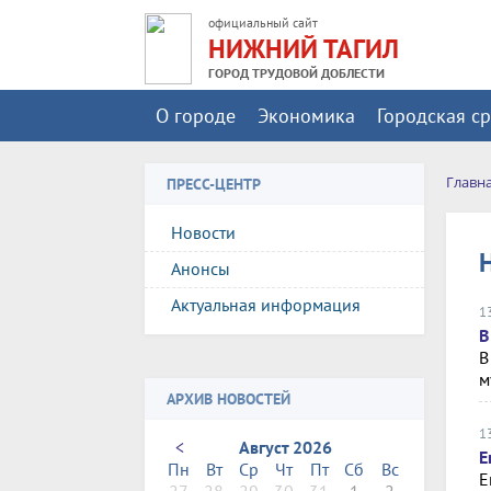
официальный сайт
НИЖНИЙ ТАГИЛ
ГОРОД ТРУДОВОЙ ДОБЛЕСТИ
О городе
Экономика
Городская с
Главн
ПРЕСС-ЦЕНТР
Новости
Анонсы
Актуальная информация
1
В
В
м
АРХИВ НОВОСТЕЙ
1
<
Август 2026
Е
Пн
Вт
Ср
Чт
Пт
Сб
Вс
Е