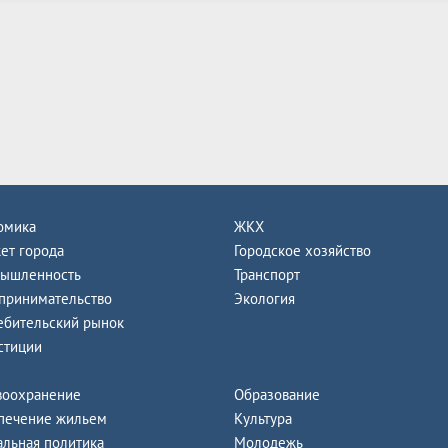
омика
ЖКХ
ет города
Городское хозяйство
ышленность
Транспорт
принимательство
Экология
ебительский рынок
стиции
воохранение
Образование
печение жильем
Культура
альная политика
Молодежь