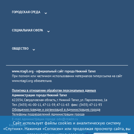
ГОРОДСКАЯ СРЕДА
СОЦИАЛЬНАЯ СФЕРА
ОБЩЕСТВО
www.ntagil.org
- официальный сайт города Нижний Тагил
При полном или частичном использовании материалов гиперссылка на сайт
www.ntagil.org
обязательна.
Политика в отношении обработки персональных данных
Администрация города Нижний Тагил
622034, Свердловская область, г. Нижний Тагил, ул. Пархоменко, 1а
Тел. (3435) 41-00-11, 47-11-59, 47-11-63 факс: (3435) 47-11-93
Обращения граждан и организаций в Администрацию города
Телефоны подразделений Администрации города
E-mail Администрации города:
odo@ntadm.ru
Сайт использует файлы cookies и аналитическую систему
Карта сайта
«Спутник». Нажимая «Согласен» или продолжая просмотр сайта, вы