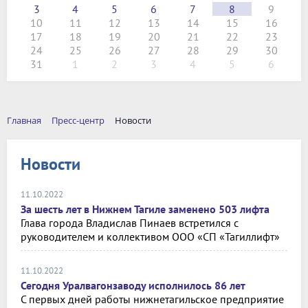
3
4
5
6
7
8
9
10
11
12
13
14
15
16
17
18
19
20
21
22
23
24
25
26
27
28
29
30
31
1
2
3
4
5
6
Главная
Пресс-центр
Новости
Новости
11.10.2022
За шесть лет в Нижнем Тагиле заменено 503 лифта
Глава города Владислав Пинаев встретился с
руководителем и коллективом ООО «СП «Тагиллифт»
11.10.2022
Сегодня Уралвагонзаводу исполнилось 86 лет
С первых дней работы нижнетагильское предприятие