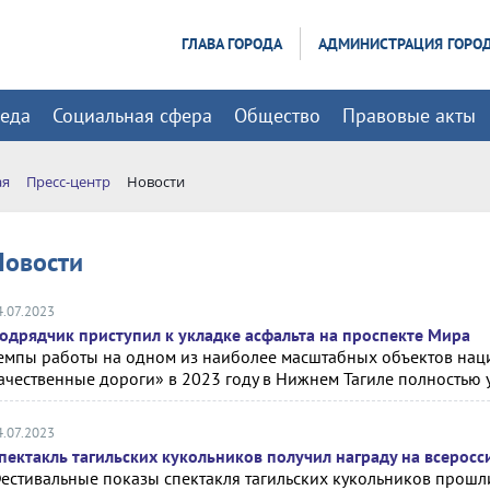
ГЛАВА ГОРОДА
АДМИНИСТРАЦИЯ ГОРО
реда
Социальная сфера
Общество
Правовые акты
ая
Пресс-центр
Новости
Новости
4.07.2023
одрядчик приступил к укладке асфальта на проспекте Мира
емпы работы на одном из наиболее масштабных объектов нац
ачественные дороги» в 2023 году в Нижнем Тагиле полностью 
4.07.2023
пектакль тагильских кукольников получил награду на всерос
естивальные показы спектакля тагильских кукольников прошли