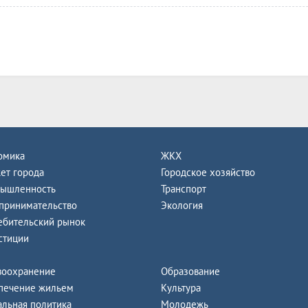
омика
ЖКХ
ет города
Городское хозяйство
ышленность
Транспорт
принимательство
Экология
ебительский рынок
стиции
воохранение
Образование
печение жильем
Культура
альная политика
Молодежь