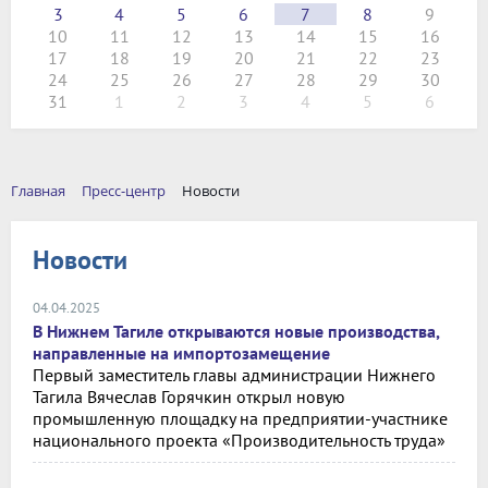
3
4
5
6
7
8
9
10
11
12
13
14
15
16
17
18
19
20
21
22
23
24
25
26
27
28
29
30
31
1
2
3
4
5
6
Главная
Пресс-центр
Новости
Новости
04.04.2025
В Нижнем Тагиле открываются новые производства,
направленные на импортозамещение
Первый заместитель главы администрации Нижнего
Тагила Вячеслав Горячкин открыл новую
промышленную площадку на предприятии-участнике
национального проекта «Производительность труда»