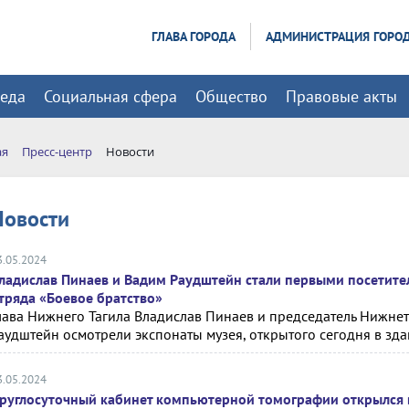
ГЛАВА ГОРОДА
АДМИНИСТРАЦИЯ ГОРО
реда
Социальная сфера
Общество
Правовые акты
ая
Пресс-центр
Новости
Новости
3.05.2024
ладислав Пинаев и Вадим Раудштейн стали первыми посетите
тряда «Боевое братство»
лава Нижнего Тагила Владислав Пинаев и председатель Нижне
аудштейн осмотрели экспонаты музея, открытого сегодня в здан
3.05.2024
руглосуточный кабинет компьютерной томографии открылся 