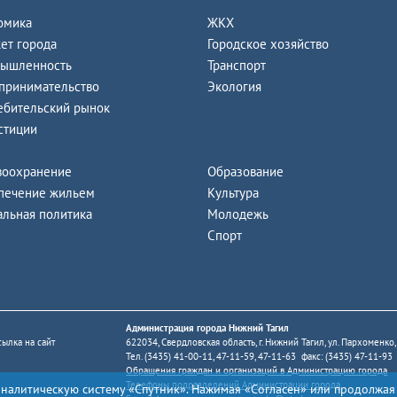
омика
ЖКХ
ет города
Городское хозяйство
ышленность
Транспорт
принимательство
Экология
ебительский рынок
стиции
воохранение
Образование
печение жильем
Культура
альная политика
Молодежь
Спорт
Администрация города Нижний Тагил
ылка на сайт
622034, Свердловская область, г. Нижний Тагил, ул. Пархоменко,
Тел. (3435) 41-00-11, 47-11-59, 47-11-63 факс: (3435) 47-11-93
Обращения граждан и организаций в Администрацию города
Телефоны подразделений Администрации города
аналитическую систему «Спутник». Нажимая «Согласен» или продолжая