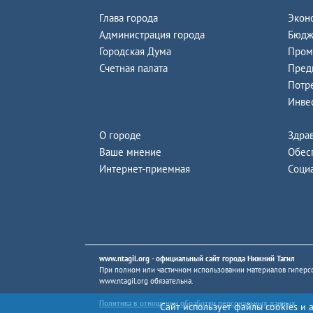
Глава города
Экон
Администрация города
Бюдж
Городская Дума
Пром
Счетная палата
Пред
Потр
Инве
О городе
Здра
Ваше мнение
Обес
Интернет-приемная
Соци
www.ntagil.org
- официальный сайт города Нижний Тагил
При полном или частичном использовании материалов гиперсс
www.ntagil.org
обязательна.
Политика в отношении обработки персональных данных
Сайт использует файлы cookies и 