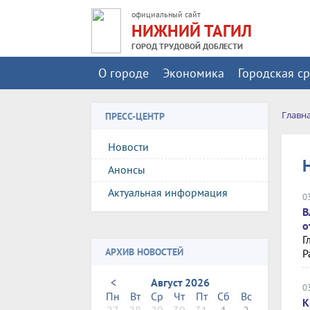
официальный сайт
НИЖНИЙ ТАГИЛ
ГОРОД ТРУДОВОЙ ДОБЛЕСТИ
О городе
Экономика
Городская с
Главн
ПРЕСС-ЦЕНТР
Новости
Анонсы
Актуальная информация
0
В
о
Г
АРХИВ НОВОСТЕЙ
Р
<
Август 2026
0
Пн
Вт
Ср
Чт
Пт
Сб
Вс
К