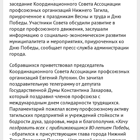
заседание Координационного Совета Ассоциации
профсоюзных организаций Нижнего Тагила,
приуроченное к праздникам Весны и труда и Дню
Победы. Участники Совета обсудили развитие в
городе профсоюзного движения, заслушали
информацию о социально-экономическом развитии
муниципалитета и мероприятиях, приуроченных ко
Дню Победы, сообщает пресс-служба администрации
города.
Собравшихся приветствовал председатель
Координационного Совета Ассоциации профсоюзных
организаций Евгений Лутохин. Он зачитал
поздравительную телеграмму от депутата
Государственной Думы Константина Захарова,
который поздравил членов профсоюза с
международным днем солидарности трудящихся.
Парламентарий пожелал всему профсоюзному активу
тагильских предприятий и учреждений стойкости и
бодрости духа, здоровья, мира и благополучия.
«Хочу
поздравить всех с приближающимся 80-летием Победы,
-
обратился к присутствующим глава города Нижний
Тагил Владислав Пинаев.
- Нет такой семьи, которую