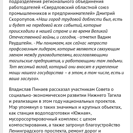
подразделения регионального объединения
работодателей «Свердловский областной союз
промышленников и предпринимателей» Дмитрий
Скоропупов. «
Наш город трудовой доблести был, есть
и будет на передовой всех событий, которые
происходили в нашей стране и во время Великой
Отечественной войны, и сегодня, -
отметил Вадим
Раудштейн.
- Мы понимаем, как сейчас непросто
профсоюзным лидерам, которые являются связующим
звеном между руководителями, возглавляющими
тагильские предприятия, и работающими там людьми.
Тот весомый вклад, который они вносят в укрепление
мощи нашего государства – в этом, в том числе, есть и
ваша заслуга»
.
Владислав Пинаев рассказал участникам Совета о
социально-экономическом развитии Нижнего Тагила
и реализации в этом году национальных проектов.
Мэр упомянул о таких значимых и крупных объектах,
как станция водоподготовки «Южная»,
мусоросортировочный комплекс с цехом
компостирования, а также затронул благоустройство
Ленинградского проспекта, ремонт дорог и