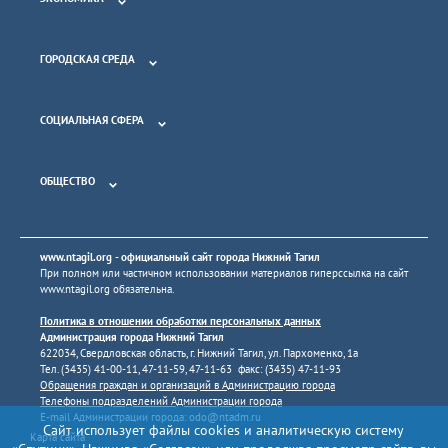
ГОРОДСКАЯ СРЕДА
СОЦИАЛЬНАЯ СФЕРА
ОБЩЕСТВО
www.ntagil.org
- официальный сайт города Нижний Тагил
При полном или частичном использовании материалов гиперссылка на сайт
www.ntagil.org
обязательна.
Политика в отношении обработки персональных данных
Администрация города Нижний Тагил
622034, Свердловская область, г. Нижний Тагил, ул. Пархоменко, 1а
Тел. (3435) 41-00-11, 47-11-59, 47-11-63 факс: (3435) 47-11-93
Обращения граждан и организаций в Администрацию города
Телефоны подразделений Администрации города
E-mail Администрации города:
odo@ntadm.ru
Сайт использует файлы cookies и аналитическую систему
Карта сайта