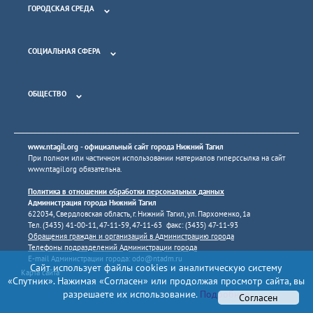
ГОРОДСКАЯ СРЕДА
СОЦИАЛЬНАЯ СФЕРА
ОБЩЕСТВО
www.ntagil.org
- официальный сайт города Нижний Тагил
При полном или частичном использовании материалов гиперссылка на сайт
www.ntagil.org
обязательна.
Политика в отношении обработки персональных данных
Администрация города Нижний Тагил
622034, Свердловская область, г. Нижний Тагил, ул. Пархоменко, 1а
Тел. (3435) 41-00-11, 47-11-59, 47-11-63 факс: (3435) 47-11-93
Обращения граждан и организаций в Администрацию города
Телефоны подразделений Администрации города
E-mail Администрации города:
odo@ntadm.ru
Сайт использует файлы cookies и аналитическую систему
Карта сайта
«Спутник». Нажимая «Согласен» или продолжая просмотр сайта, вы
разрешаете их использование.
Подробнее
Согласен