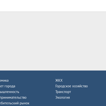
омика
ЖКХ
ет города
Городское хозяйство
ышленность
Транспорт
принимательство
Экология
ебительский рынок