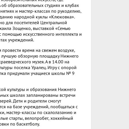
ть об образовательных студиях и клубах
анятиях и мастер-классах по рукоделию,
озданию народной куклы «Клюковка».
но для посетителей Центральной
ихаила Зощенко, выставкой «Семью
 с помощью искусственного интеллекта и
йтах учреждений.
м провести время на свежем воздухе,
 и лучшую обзорную площадку Нижнего
краеведческого музея. А в 14.00 на
ьтуры поселка Уралец. Игру с опорой
елка придумали учащиеся школы № 9
ой культуры и образования Нижнего
льных школах запланированы встречи
ерей. Дети и родители смогут
ся на базе учреждений, пообщаться с
ки, мастер-классы по скалолазанию и
елые старты, велопробег, хоккейный
вки по баскетболу.