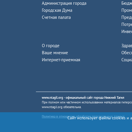
Администрация города
Бюдж
Городская Дума
Пром
Счетная палата
Пред
Потр
Инве
О городе
Здра
Ваше мнение
Обес
Интернет-приемная
Соци
www.ntagil.org
- официальный сайт города Нижний Тагил
При полном или частичном использовании материалов гиперсс
www.ntagil.org
обязательна.
Политика в отношении обработки персональных данных
Сайт использует файлы cookies и 