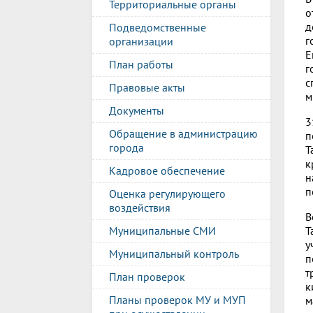
Территориальные органы
о
д
Подведомственные
г
организации
Е
План работы
г
с
Правовые акты
м
Документы
3
Обращение в администрацию
п
города
Т
к
Кадровое обеспечение
н
п
Оценка регулирующего
воздействия
В
Т
Муниципальные СМИ
у
Муниципальный контроль
п
т
План проверок
к
Планы проверок МУ и МУП
м