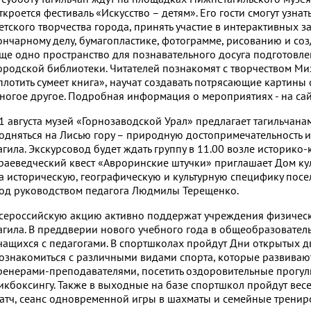
ткроется фестиваль «Искусство – детям». Его гости смогут узна
етского творчества города, принять участие в интерактивных з
ончарному делу, бумагопластике, фотограмме, рисованию и с
ще одно пространство для познавательного досуга подготовле
ородской библиотеки. Читателей познакомят с творчеством М
плотить сумеет книга», научат создавать потрясающие картины
ногое другое. Подробная информация о мероприятиях - на са
1 августа музей «Горнозаводской Урал» предлагает тагильчана
одняться на Лисью гору – природную достопримечательность
агила. Экскурсовод будет ждать группу в 11.00 возле историко-
раеведческий квест «Авроринские штучки» приглашает Дом кул
а историческую, географическую и культурную специфику пос
од руководством педагога Людмилы Терещенко.
сероссийскую акцию активно поддержат учреждения физическ
агила. В преддверии нового учебного года в общеобразовате
чащихся с педагогами. В спортшколах пройдут Дни открытых дв
ознакомиться с различными видами спорта, которые развивают
ренерами-преподавателями, посетить оздоровительные прогул
икбоксингу. Также в выходные на базе спортшкол пройдут вес
атч, сеанс одновременной игры в шахматы и семейные трениро