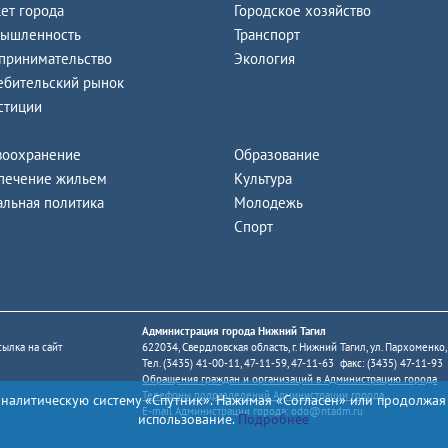
ет города
Городское хозяйство
ышленность
Транспорт
принимательство
Экология
ебительский рынок
стиции
воохранение
Образование
печение жильем
Культура
альная политика
Молодежь
Спорт
Администрация города Нижний Тагил
ылка на сайт
622034, Свердловская область, г. Нижний Тагил, ул. Пархоменко,
Тел. (3435) 41-00-11, 47-11-59, 47-11-63 факс: (3435) 47-11-93
Обращения граждан и организаций в Администрацию города
Телефоны подразделений Администрации города
аналитическую систему «Спутник». Нажимая «Согласен» или продолжая
E-mail Администрации города:
odo@ntadm.ru
использование.
Подробнее