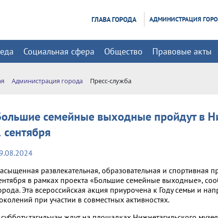
ГЛАВА ГОРОДА
АДМИНИСТРАЦИЯ ГОР
реда
Социальная сфера
Общество
Правовые акты
ая
Администрация города
Пресс-служба
Большие семейные выходные пройдут в Ни
1 сентября
9.08.2024
асыщенная развлекательная, образовательная и спортивная пр
ентября в рамках проекта «Большие семейные выходные», со
орода. Эта всероссийская акция приурочена к Году семьи и н
околений при участии в совместных активностях.
 субботу тагильчан ждут на площадках Нижнетагильского музея