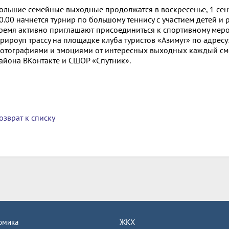
ольшие семейные выходные продолжатся в воскресенье, 1 сент
0.00 начнется турнир по большому теннису с участием детей и
ремя активно приглашают присоединиться к спортивному меро
рироуп трассу на площадке клуба туристов «Азимут» по адресу: 
отографиями и эмоциями от интересных выходных каждый см
айона ВКонтакте и СШОР «Спутник».
озврат к списку
омика
ЖКХ