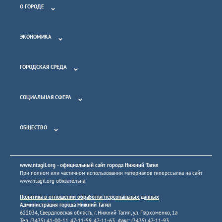
О ГОРОДЕ
ЭКОНОМИКА
ГОРОДСКАЯ СРЕДА
СОЦИАЛЬНАЯ СФЕРА
ОБЩЕСТВО
www.ntagil.org
- официальный сайт города Нижний Тагил
При полном или частичном использовании материалов гиперссылка на сайт
www.ntagil.org
обязательна.
Политика в отношении обработки персональных данных
Администрация города Нижний Тагил
622034, Свердловская область, г. Нижний Тагил, ул. Пархоменко, 1а
Тел. (3435) 41-00-11, 47-11-59, 47-11-63 факс: (3435) 47-11-93