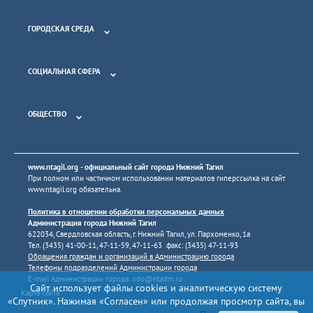
ГОРОДСКАЯ СРЕДА
СОЦИАЛЬНАЯ СФЕРА
ОБЩЕСТВО
www.ntagil.org
- официальный сайт города Нижний Тагил
При полном или частичном использовании материалов гиперссылка на сайт
www.ntagil.org
обязательна.
Политика в отношении обработки персональных данных
Администрация города Нижний Тагил
622034, Свердловская область, г. Нижний Тагил, ул. Пархоменко, 1а
Тел. (3435) 41-00-11, 47-11-59, 47-11-63 факс: (3435) 47-11-93
Обращения граждан и организаций в Администрацию города
Телефоны подразделений Администрации города
E-mail Администрации города:
odo@ntadm.ru
Сайт использует файлы cookies и аналитическую систему
Карта сайта
«Спутник». Нажимая «Согласен» или продолжая просмотр сайта, вы