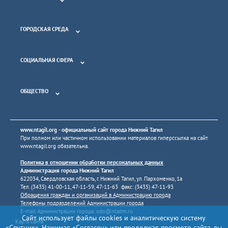
ГОРОДСКАЯ СРЕДА
СОЦИАЛЬНАЯ СФЕРА
ОБЩЕСТВО
www.ntagil.org
- официальный сайт города Нижний Тагил
При полном или частичном использовании материалов гиперссылка на сайт
www.ntagil.org
обязательна.
Политика в отношении обработки персональных данных
Администрация города Нижний Тагил
622034, Свердловская область, г. Нижний Тагил, ул. Пархоменко, 1а
Тел. (3435) 41-00-11, 47-11-59, 47-11-63 факс: (3435) 47-11-93
Обращения граждан и организаций в Администрацию города
Телефоны подразделений Администрации города
E-mail Администрации города:
odo@ntadm.ru
Сайт использует файлы cookies и аналитическую систему
Карта сайта
«Спутник». Нажимая «Согласен» или продолжая просмотр сайта, вы