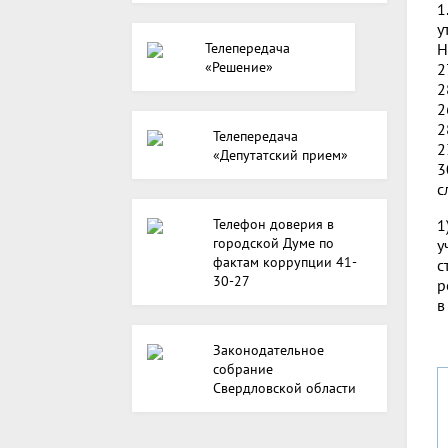
1
у
Телепередача
Н
«Решение»
2
2
2
2
Телепередача
2
«Депутатский прием»
3
с
Телефон доверия в
1
городской Думе по
у
фактам коррупции 41-
с
30-27
р
в
Законодательное
собрание
Свердловской области