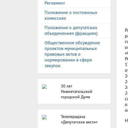
Регламент
Положение о постоянных
комиссиях
Положение о депутатских
Р
объединениях (фракциях)
р
г
Общественное обсуждение
о
проектов муниципальных
«
правовых актов о
Р
нормировании в сфере
1
закупок
о
2
2
30 лет
2
Нижнетагильской
2
городской Думе
с
о
о
Телепередача
Н
«Депутатские вести»