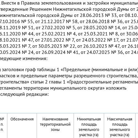
. Внести в Правила землепользования и застройки муниципаль
твержденные Решением Нижнетагильской городской Думы от 2
ижнетагильской городской Думы от 28.06.2013 № 33, от 08.10.
7.10.2016 № 55, от 21.12.2017 № 58, от 28.06.2018 № 36, от 25
8.11.2019 № 51, от 27.02.2020 № 5, от 28.05.2020 № 14, от 25.
6.11.2020 № 44, от 25.02.2021 № 4, от 25.03.2021 № 8, от 30.0
8.10.2021 № 47, от 27.01.2022 № 7, от 24.03.2022 № 17, от 21.0
3.03.2023 № 7, от 30.05.2023 № 22, от 26.10.2023 № 47, от 26.1
0.05.2024 № 24, от 26.09.2024 № 41, от 24.07.2025 № 36, от 24
ледующие изменения:
) заголовки граф таблицы 1 «Предельные (минимальные и (ил
частков и предельные параметры разрешенного строительства,
троительства» статьи 2 главы 1 «Градостроительные регламент
егламенты территории муниципального округа» изложить
 следующей редакции:
№
Обозначения
Наименование
Минимальная
Максимальная
п.
территориальной
площадь
площадь
п.
зоны
земельного
земельного
участка (га)
участка (га)