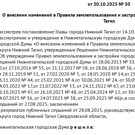
от 30.10.2025 № 50
О внесении изменений в Правила землепользования и заст
Тагил
ассмотрев постановление Главы города Нижний Тагил от 14.10
ассмотрение и утверждение в Нижнетагильскую городскую Ду
ородской Думы «О внесении изменений в Правила землепольз
круга Нижний Тагил, утвержденные Решением Нижнетагильско
Об утверждении Правил землепользования и застройки городс
ешений Нижнетагильской городской Думы от 28.06.2013 № 33, 
7,от 27.10.2016 № 55, от 21.12.2017 № 58, от 28.06.2018 № 36,
т 28.11.2019 № 51, от 27.02.2020 № 5, от 28.05.2020 № 14,от 2
6.11.2020 № 44, от 25.02.2021 № 4,от 30.06.2021 № 24, от 30.0
4.03.2022 № 17,от 21.07.2022 № 53, от 24.11.2022 № 67, от 23.
6.10.2023 № 47, от 26.10.2023 № 48, от 25.04.2024 № 12, от 30
4.07.2025 № 36, от 24.07.2025 № 38, от 25.09.2025 № 46)»,в с
лушаний от 27.08.2025, заключением
 результатах публичных слушаний от 28.08.2025, руководствуяс
круга город Нижний Тагил Свердловской области,
ижнетагильская городская Дума
р е ш и л а: