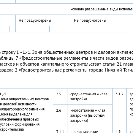
Условно разрешенные виды использ
Не предусмотрены
Не предусмотрены
) строку 1 «Ц-1. Зона общественных центров и деловой актив
аблицы 7 «Градостроительные регламенты в части видов разр
частков и объектов капитального строительства» статьи 21 гл
аздела 2 «Градостроительные регламенты города Нижний Таги
Ц-1.
2.5
среднеэтажная жилая
3.1.2
а
Зона общественных центров
застройка
з
и деловой активности
о
общегородского значения.
п
2.6
многоэтажная жилая
Зона выделена для
к
застройка (высотная
обеспечения правовых
застройка)
условий формирования,
строительства
3.1.1
предоставление
4.9
с