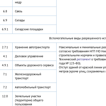
недр
6.8
Связь
6.9
Склады
6.9.1
Складские площадки
Вспомогательные виды разрешенного ис
2.7.1
Хранение автотранспорта
Максимальные и минимальные раз
согласно требованиям НГП МО Ниж
строительными нормами и правила
4.1
Деловое управление
Технический
регламент
о требован
года № 123-ФЗ).
4.9.1
Объекты дорожного сервиса
Отступ зданий от красной линии у
метров (кроме улиц, сохраняемых 
7.1
Железнодорожный
транспорт
7.2
Автомобильный транспорт
12.0
Земельные участки
(территории) общего
пользования