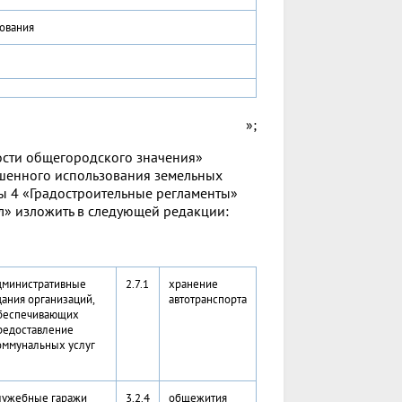
ования
»;
ности общегородского значения»
ешенного использования земельных
авы 4 «Градостроительные регламенты»
л» изложить в следующей редакции:
дминистративные
2.7.1
хранение
дания организаций,
автотранспорта
беспечивающих
редоставление
оммунальных услуг
лужебные гаражи
3.2.4
общежития