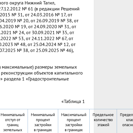
ного округа Нижний Тагил,
7.12.2012 № 61 (в редакции Решений
2015 № 31, от 24.03.2016 № 17, от
.04.2019 № 20, от 26.09.2019 № 38, от
06.2020 № 19, от 24.09.2020 № 31, от
6.2021 № 24, от 30.09.2021 № 35, от
7.2022 № 53, от 24.11.2022 № 67, от
0.2023 № 48, от 25.04.2024 № 12, от
.07.2025 № 38, от 25.09.2025 № 46),
и) максимальные) размеры земельных
 реконструкции объектов капитального
ы» раздела 1 «Градостроительные
«Таблица 1
Минимальный
Минимальный
Максимальный
Предельное
Предел
отступ от
процент
процент
количество
кла
границ
застройки
застройки
этажей
опасн
земельных
в границах
в границах