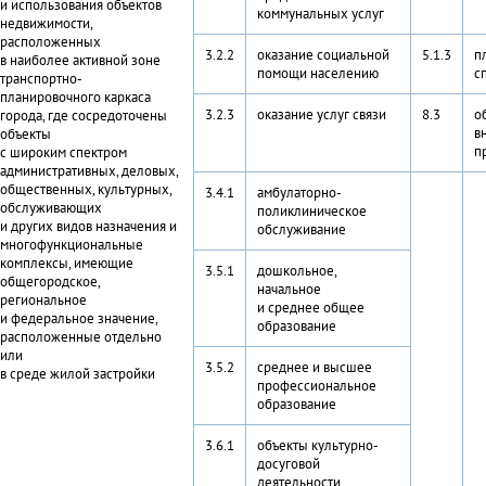
и использования объектов
коммунальных услуг
недвижимости,
расположенных
3.2.2
оказание социальной
5.1.3
п
в наиболее активной зоне
помощи населению
с
транспортно-
планировочного каркаса
3.2.3
оказание услуг связи
8.3
о
города, где сосредоточены
в
объекты
п
с широким спектром
административных, деловых,
общественных, культурных,
3.4.1
амбулаторно-
обслуживающих
поликлиническое
и других видов назначения и
обслуживание
многофункциональные
комплексы, имеющие
3.5.1
дошкольное,
общегородское,
начальное
региональное
и среднее общее
и федеральное значение,
образование
расположенные отдельно
или
3.5.2
среднее и высшее
в среде жилой застройки
профессиональное
образование
3.6.1
объекты культурно-
досуговой
деятельности