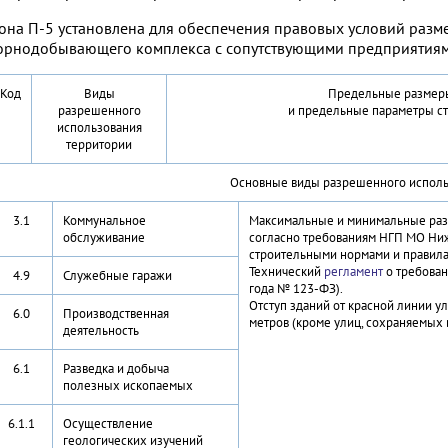
она П-5 установлена для обеспечения правовых условий разм
орнодобывающего комплекса с сопутствующими предприятиям
Код
Виды
Предельные размеры
разрешенного
и предельные параметры ст
использования
территории
Основные виды разрешенного исполь
3.1
Коммунальное
Максимальные и минимальные раз
обслуживание
согласно требованиям НГП МО Ниж
строительными нормами и правила
Технический
регламент
о требован
4.9
Служебные гаражи
года № 123-ФЗ).
Отступ зданий от красной линии у
6.0
Производственная
метров (кроме улиц, сохраняемых 
деятельность
6.1
Разведка и добыча
полезных ископаемых
6.1.1
Осуществление
геологических изучений