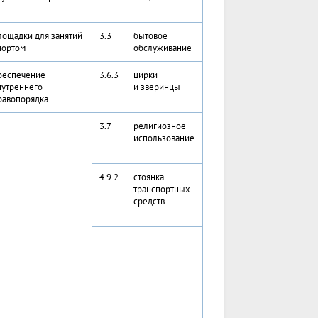
лощадки для занятий
3.3
бытовое
портом
обслуживание
беспечение
3.6.3
цирки
нутреннего
и зверинцы
равопорядка
3.7
религиозное
использование
4.9.2
стоянка
транспортных
средств