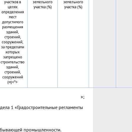
участков в
земельного
земельного
целях
участка (%)
участка (%)
определения
мест
допустимого
размещения
зданий,
строений,
сооружений,
за пределами
которых
запрещено
строительство
зданий,
строений,
сооружений
(м)<¹>
»;
аздела 1 «Градостроительные регламенты
добывающей промышленности.