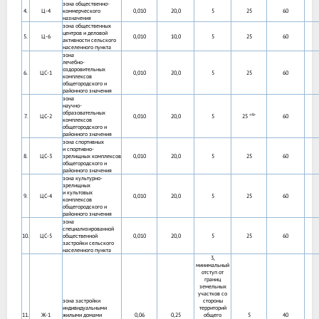
зона общественно-
4.
Ц-4
коммерческого
0,010
20,0
5
25
60
назначения
зона общественных
центров и деловой
5.
Ц-6
0,010
10,0
5
25
60
активности сельского
населенного пункта
зона
лечебно-
оздоровительных
6.
ЦС-1
0,010
20,0
5
25
60
комплексов
общегородского и
районного значения
зона
научно-
образовательных
<4>
7.
ЦС-2
0,010
20,0
5
25
60
комплексов
общегородского и
районного значения
зона спортивных
и спортивно-
8.
ЦС-3
зрелищных комплексов
0,010
20,0
5
25
60
общегородского и
районного значения
зона культурно-
зрелищных
и культовых
9.
ЦС-4
0,010
20,0
5
25
60
комплексов
общегородского и
районного значения
зона
специализированной
10.
ЦС-5
общественной
0,010
20,0
5
25
60
застройки сельского
населенного пункта
3,
минимальный
отступ от
границ
земельных
участков со
зона застройки
стороны
индивидуальными
территорий
11.
Ж-1
жилыми домами
0,06
0,25
общего
5
40