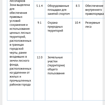
лесопарков
Зона выделена
5.1.4
Оборудованные
8.3
Обеспечение
для
площадки для
внутреннего
обеспечения
занятий спортом
правопорядка
правовых
условий
9.1
Охрана
10.4
Резервные
сохранения и
природных
леса
использования
территорий
ценных лесных
территорий,
расположенных
в границах
городской
черты, ранее
входивших в
12.0
Земельные
земли лесного
участки
фонда,
(территории)
расположенных
общего
на удалении от
пользования
жилых и
промышленных
районов города