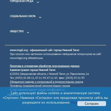
ГОРОДСКАЯ СРЕДА
СОЦИАЛЬНАЯ СФЕРА
ОБЩЕСТВО
www.ntagil.org
- официальный сайт города Нижний Тагил
При полном или частичном использовании материалов гиперссылка на сайт
www.ntagil.org
обязательна.
Политика в отношении обработки персональных данных
Администрация города Нижний Тагил
622034, Свердловская область, г. Нижний Тагил, ул. Пархоменко, 1а
Тел. (3435) 41-00-11, 47-11-59, 47-11-63 факс: (3435) 47-11-93
Обращения граждан и организаций в Администрацию города
Телефоны подразделений Администрации города
E-mail Администрации города:
odo@ntadm.ru
Сайт использует файлы cookies и аналитическую систему
Карта сайта
«Спутник». Нажимая «Согласен» или продолжая просмотр сайта, вы
разрешаете их использование.
Подробнее
Согласен