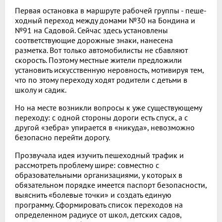
Первая остановка в марш­руте рабочей группы - пеше­
ходный переход между домами №30 на Бондина и
№91 на Са­довой. Сейчас здесь установле­ны
соответствующие дорожные знаки, нанесена
разметка. Вот только автомобилисты не сбав­ляют
скорость. Поэтому мест­ные жители предложили
устано­вить искусственную неровность, мотивируя тем,
что по этому пе­реходу ходят родители с детьми в
школу и садик.
Но на месте возникли вопро­сы к уже существующему
пере­ходу: с одной стороны дороги есть спуск, а с
другой «зебра» упирается в «никуда», невоз­можно
безопасно перейти до­рогу.
Прозвучала идея изучить пе­шеходный трафик и
рассмо­треть проблему шире: совмест­но с
образовательными органи­зациями, у которых в
обязатель­ном порядке имеется паспорт безопасности,
выяснить «бо­левые точки» и создать единую
программу. Сформировать спи­сок переходов на
определенном радиусе от школ, детских садов,