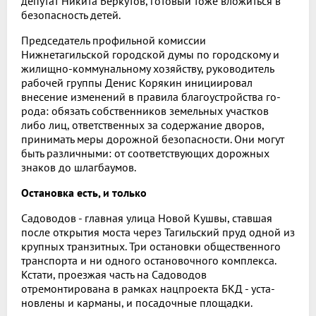
депутат Ники­та Беркутов, готовый тоже вло­житься в
безопасность детей.
Председатель профильной комиссии
Нижнетагильской го­родской думы по городскому и
жилищно-коммунальному хо­зяйству, руководитель
рабочей группы Денис Корякин иници­ировал
внесение изменений в правила благоустройства го­
рода: обязать собственников земельных участков
либо лиц, ответственных за содержание дворов,
принимать меры до­рожной безопасности. Они мо­гут
быть различными: от соот­ветствующих дорожных
знаков до шлагбаумов.
Остановка есть, и только
Садоводов - главная улица Новой Кушвы, ставшая
после открытия моста через Тагиль­ский пруд одной из
крупных транзитных. Три остановки об­щественного
транспорта и ни одного остановочного комплек­са.
Кстати, проезжая часть на Садоводов
отремонтирована в рамках нацпроекта БКД - уста­
новлены и карманы, и посадоч­ные площадки.