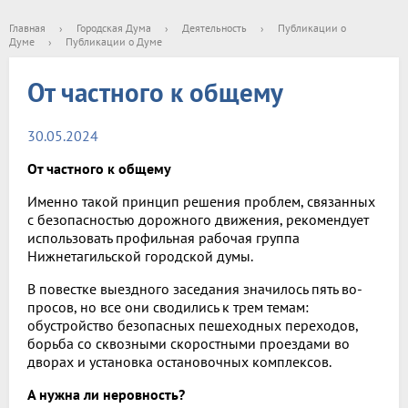
Главная
›
Городская Дума
›
Деятельность
›
Публикации о
Думе
›
Публикации о Думе
От частного к общему
30.05.2024
От частного к общему
Именно такой принцип решения проблем, связанных
с безопасностью дорожного движения, рекомендует
использовать профильная рабочая группа
Нижнетагильской городской думы.
В повестке выездного за­седания значилось пять во­
просов, но все они сводились к трем темам:
обустройство безопасных пешеходных пе­реходов,
борьба со сквозны­ми скоростными проездами во
дворах и установка оста­новочных комплексов.
А нужна ли неровность?