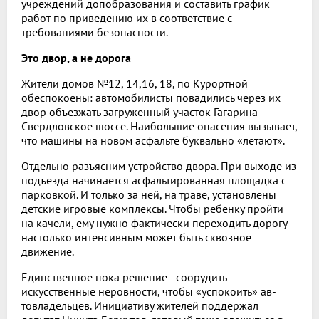
учреждений допобразования и составить график
работ по при­ведению их в соответствие с
требованиями безопасности.
Это двор, а не дорога
Жители домов №12, 14,16, 18, по Курортной
обеспокое­ны: автомобилисты повади­лись через их
двор объезжать загруженный участок Гагари­на-
Свердловское шоссе. Наи­большие опасения вызывает,
что машины на новом асфальте буквально «летают».
Отдельно разъясним устрой­ство двора. При выходе из
подъезда начинается асфаль­тированная площадка с
пар­ковкой. И только за ней, на тра­ве, установлены
детские игро­вые комплексы. Чтобы ребенку пройти
на качели, ему нужно фактически переходить дорогу-
настолько интенсивным может быть сквозное
движение.
Единственное пока решение - соорудить
искусственные не­ровности, чтобы «успокоить» ав­
товладельцев. Инициативу жи­телей поддержал