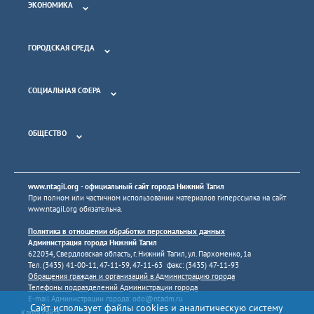
ЭКОНОМИКА
ГОРОДСКАЯ СРЕДА
СОЦИАЛЬНАЯ СФЕРА
ОБЩЕСТВО
www.ntagil.org
- официальный сайт города Нижний Тагил
При полном или частичном использовании материалов гиперссылка на сайт
www.ntagil.org
обязательна.
Политика в отношении обработки персональных данных
Администрация города Нижний Тагил
622034, Свердловская область, г. Нижний Тагил, ул. Пархоменко, 1а
Тел. (3435) 41-00-11, 47-11-59, 47-11-63 факс: (3435) 47-11-93
Обращения граждан и организаций в Администрацию города
Телефоны подразделений Администрации города
E-mail Администрации города:
odo@ntadm.ru
Сайт использует файлы cookies и аналитическую систему
Карта сайта