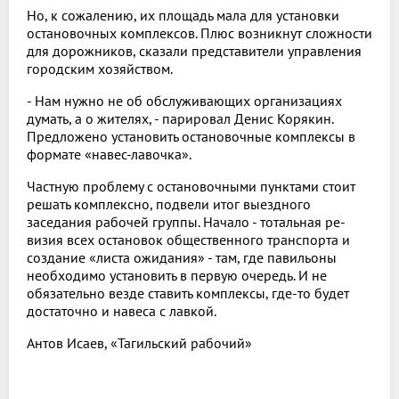
Но, к сожалению, их площадь мала для установки
остановоч­ных комплексов. Плюс возник­нут сложности
для дорожников, сказали представители управ­ления
городским хозяйством.
- Нам нужно не об обслужива­ющих организациях
думать, а о жителях, - парировал Денис Ко­рякин.
Предложено установить остановочные комплексы в
фор­мате «навес-лавочка».
Частную проблему с оста­новочными пунктами стоит
ре­шать комплексно, подвели итог выездного
заседания рабочей группы. Начало - тотальная ре­
визия всех остановок обще­ственного транспорта и
созда­ние «листа ожидания» - там, где павильоны
необходимо уста­новить в первую очередь. И не
обязательно везде ставить ком­плексы, где-то будет
достаточно и навеса с лавкой.
Антов Исаев, «Тагильский рабочий»