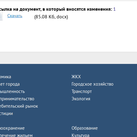
сылка на документ, в который вносятся изменения:
1
Скачать
(85.08 Кб, docx)
омика
ЖКХ
ет города
Городское хозяйство
ышленность
Транспорт
принимательство
Экология
ебительский рынок
стиции
воохранение
Образование
печение жильем
Культура