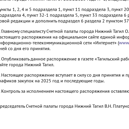
ункты 1, 2, 4 и 5 подраздела 1, пункт 11 подраздела 3, пункт 2
одраздела 4, пункт 32-1 подраздела 5, пункт 33 подраздела 6 р
овой редакции и дополнить подраздел 6 раздела 2 пунктом 37
. Главному специалисту Счетной палаты города Нижний Тагил О
астоящего распоряжения на официальном сайте единой инфор
нформационно-телекоммуникационной сети «Интернет» (
www.
ней со дня его принятия.
. Опубликовать данное распоряжение в газете «Тагильский ра
айте города Нижний Тагил.
. Настоящее распоряжение вступает в силу со дня принятия и
рафиков закупок на 2025 год и последующие годы.
. Контроль за исполнением настоящего распоряжения оставляю
редседатель Счетной палаты города Нижний Тагил
В.Н. Платун