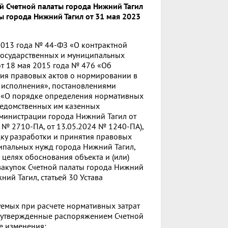
й Счетной палаты города Нижний Тагил
ы города Нижний Тагил от 31 мая 2023
 2013 года № 44-ФЗ «О контрактной
я государственных и муниципальных
т 18 мая 2015 года № 476 «Об
тия правовых актов о нормировании в
 исполнения», постановлениями
А «О порядке определения нормативных
ведомственных им казенных
министрации города Нижний Тагил от
 № 2710-ПА, от 13.05.2024 № 1240-ПА),
ку разработки и принятия правовых
ипальных нужд города Нижний Тагил,
целях обоснования объекта и (или)
закупок Счетной палаты города Нижний
ий Тагил, статьей 30 Устава
ьзуемых при расчете нормативных затрат
, утвержденные распоряжением Счетной
е изменения: