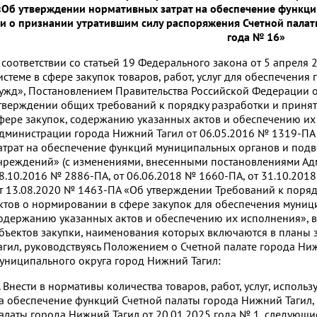
«Об утверждении нормативных затрат на обеспечение функци
и о признании утратившим силу распоряжения Счетной палат
года № 16»
 соответствии со статьей 19 Федерального закона от 5 апреля
истеме в сфере закупок товаров, работ, услуг для обеспечени
ужд», Постановлением Правительства Российской Федерации о
тверждении общих требований к порядку разработки и приня
фере закупок, содержанию указанных актов и обеспечению их
дминистрации города Нижний Тагил от 06.05.2016 № 1319-П
атрат на обеспечение функций муниципальных органов и под
чреждений» (с изменениями, внесенными постановлениями Ад
8.10.2016 № 2886-ПА, от 06.06.2018 № 1660-ПА, от 31.10.2018
т 13.08.2020 № 1463-ПА «Об утверждении Требований к поряд
ктов о нормировании в сфере закупок для обеспечения муниц
одержанию указанных актов и обеспечению их исполнения», в 
бъектов закупки, наименования которых включаются в планы 
агил, руководствуясь Положением о Счетной палате города Нижн
униципального округа город Нижний Тагил:
. Внести в нормативы количества товаров, работ, услуг, испол
а обеспечение функций Счетной палаты города Нижний Тагил
алаты города Нижний Тагил от 20.01.2025 года № 1, следующи