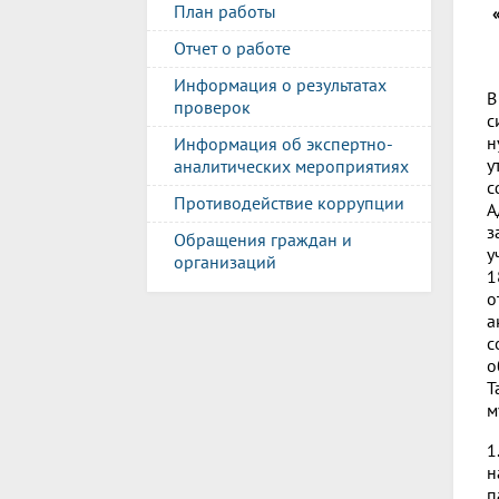
План работы
Отчет о работе
Информация о результатах
В
проверок
с
н
Информация об экспертно-
у
аналитических мероприятиях
с
Противодействие коррупции
А
з
Обращения граждан и
у
организаций
1
о
а
с
о
Т
м
1
н
п