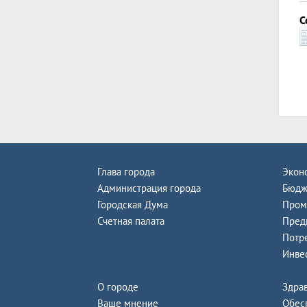
С
Глава города
Экон
Администрация города
Бюдж
Городская Дума
Пром
Счетная палата
Пред
Потр
Инве
О городе
Здра
Ваше мнение
Обес