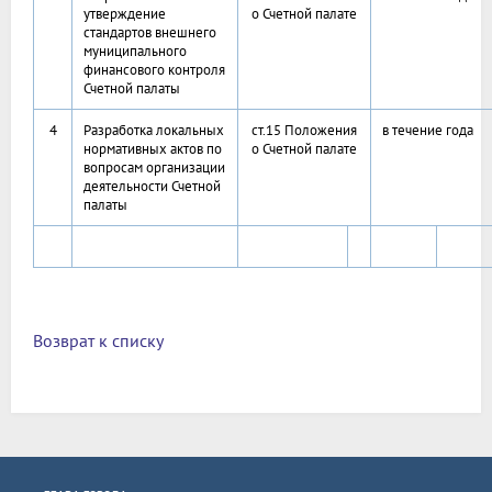
утверждение
о Счетной палате
стандартов внешнего
муниципального
финансового контроля
Счетной палаты
4
Разработка локальных
ст.15 Положения
в течение года
нормативных актов по
о Счетной палате
вопросам организации
деятельности Счетной
палаты
Возврат к списку