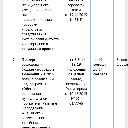
использования
Решение
муниципального
городской
имущества за 2015
Думы
год:
от 19.11.2015
- оформление акта
№ 79-П
проверки
- подготовка
представления
Счетной палаты, отчета
и информации о
результатах проверки
2
Проверка
ст.ст. 8, 9, 11,
до 10
Зашляп
расходования
15, 19
февраля
Старух
бюджетных средств,
Положения
до 19
выделенных в 2015
о Счетной
февраля
году на реализацию
палате,
подпрограммы
предложение
«Обеспечение
Главы города
реализации
от 10.12.2015
муниципальной
№ 01-
программы «Развитие
01/7746
и поддержка
жилищного и
коммунального
хозяйства в
многоквартирных