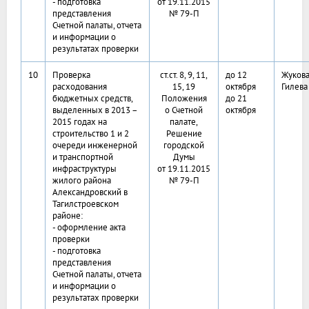
- подготовка
от 19.11.2015
представления
№ 79-П
Счетной палаты, отчета
и информации о
результатах проверки
10
Проверка
ст.ст. 8, 9, 11,
до 12
Жукова
расходования
15, 19
октября
Гилева
бюджетных средств,
Положения
до 21
выделенных в 2013 –
о Счетной
октября
2015 годах на
палате,
строительство 1 и 2
Решение
очереди инженерной
городской
и транспортной
Думы
инфраструктуры
от 19.11.2015
жилого района
№ 79-П
Александровский в
Тагилстроевском
районе:
- оформление акта
проверки
- подготовка
представления
Счетной палаты, отчета
и информации о
результатах проверки