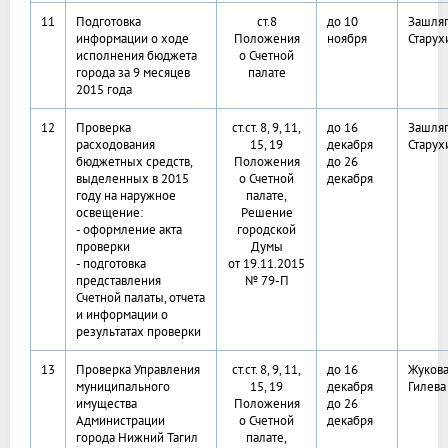
11
Подготовка
ст.8
до 10
Зашляп
информации о ходе
Положения
ноября
Старух
исполнения бюджета
о Счетной
города за 9 месяцев
палате
2015 года
12
Проверка
ст.ст. 8, 9, 11,
до 16
Зашляп
расходования
15, 19
декабря
Старух
бюджетных средств,
Положения
до 26
выделенных в 2015
о Счетной
декабря
году на наружное
палате,
освещение:
Решение
- оформление акта
городской
проверки
Думы
- подготовка
от 19.11.2015
представления
№ 79-П
Счетной палаты, отчета
и информации о
результатах проверки
13
Проверка Управления
ст.ст. 8, 9, 11,
до 16
Жукова
муниципального
15, 19
декабря
Гилева
имущества
Положения
до 26
Администрации
о Счетной
декабря
города Нижний Тагил
палате,