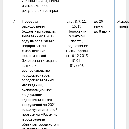
Счетной палаты, отчета
и информации о
результатах проверки
7
Проверка
ст.ст. 8, 9, 11,
до 29
Жукова
расходования
15, 19
июня
Гилева
бюджетных средств,
Положения
до 8 июля
выделенных в 2015
о Счетной
году на реализацию
палате,
подпрограммы
предложение
«Обеспечение
Главы города
экологической
от 10.12.2015
безопасности, охрана,
№ 01-
защита и
01/7746
воспроизводство
городских лесов,
городских зеленых
насаждений,
эксплуатационное
содержание
гидротехнических
сооружений до 2021
года» муниципальной
программы «Развитие
и содержание
объектов городского и