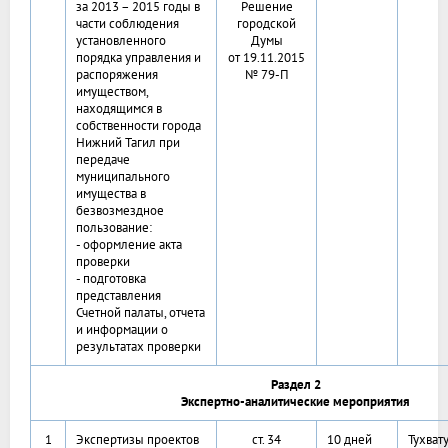
за 2013 – 2015 годы в
Решение
части соблюдения
городской
установленного
Думы
порядка управления и
от 19.11.2015
распоряжения
№ 79-П
имуществом,
находящимся в
собственности города
Нижний Тагил при
передаче
муниципального
имущества в
безвозмездное
пользование:
- оформление акта
проверки
- подготовка
представления
Счетной палаты, отчета
и информации о
результатах проверки
Раздел 2
Экспертно-аналитические мероприятия
1
Экспертизы проектов
ст. 34
10 дней
Тухват