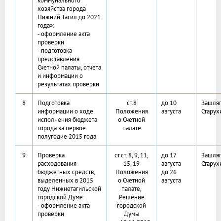
коммунального
хозяйства города
Нижний Тагил до 2021
года»:
- оформление акта
проверки
- подготовка
представления
Счетной палаты, отчета
и информации о
результатах проверки
8
Подготовка
ст.8
до 10
Зашляп
информации о ходе
Положения
августа
Старух
исполнения бюджета
о Счетной
города за первое
палате
полугодие 2015 года
9
Проверка
ст.ст. 8, 9, 11,
до 17
Зашляп
расходования
15, 19
августа
Старух
бюджетных средств,
Положения
до 26
выделенных в 2015
о Счетной
августа
году Нижнетагильской
палате,
городской Думе:
Решение
- оформление акта
городской
проверки
Думы