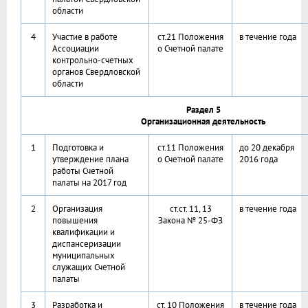
области
4
Участие в работе
ст.21 Положения
в течение года
Ассоциации
о Счетной палате
контрольно-счетных
органов Свердловской
области
Раздел 5
Организационная деятельность
1
Подготовка и
ст.11 Положения
до 20 декабря
утверждение плана
о Счетной палате
2016 года
работы Счетной
палаты на 2017 год
2
Организация
ст.ст. 11, 13
в течение года
повышения
Закона № 25-ФЗ
квалификации и
диспансеризации
муниципальных
служащих Счетной
палаты
3
Разработка и
ст. 10 Положения
в течение года