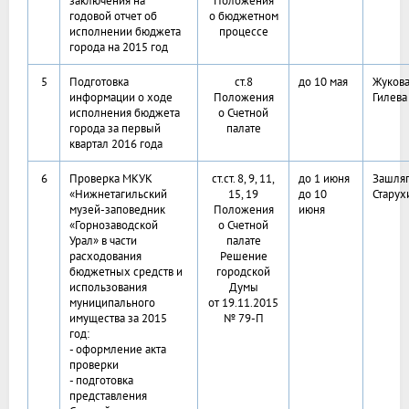
заключения на
Положения
годовой отчет об
о бюджетном
исполнении бюджета
процессе
города на 2015 год
5
Подготовка
ст.8
до 10 мая
Жукова
информации о ходе
Положения
Гилева
исполнения бюджета
о Счетной
города за первый
палате
квартал 2016 года
6
Проверка МКУК
ст.ст. 8, 9, 11,
до 1 июня
Зашляп
«Нижнетагильский
15, 19
до 10
Старух
музей-заповедник
Положения
июня
«Горнозаводской
о Счетной
Урал» в части
палате
расходования
Решение
бюджетных средств и
городской
использования
Думы
муниципального
от 19.11.2015
имущества за 2015
№ 79-П
год:
- оформление акта
проверки
- подготовка
представления