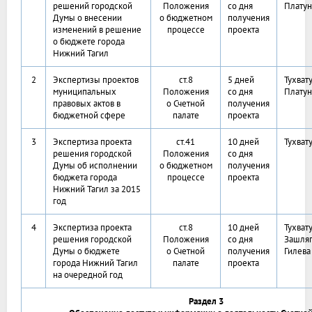
решений городской
Положения
со дня
Платун
Думы о внесении
о бюджетном
получения
изменений в решение
процессе
проекта
о бюджете города
Нижний Тагил
2
Экспертизы проектов
ст.8
5 дней
Тухват
муниципальных
Положения
со дня
Платун
правовых актов в
о Счетной
получения
бюджетной сфере
палате
проекта
3
Экспертиза проекта
ст.41
10 дней
Тухват
решения городской
Положения
со дня
Думы об исполнении
о бюджетном
получения
бюджета города
процессе
проекта
Нижний Тагил за 2015
год
4
Экспертиза проекта
ст.8
10 дней
Тухват
решения городской
Положения
со дня
Зашляп
Думы о бюджете
о Счетной
получения
Гилева
города Нижний Тагил
палате
проекта
на очередной год
Раздел 3