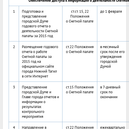
Обеспечение доступа к информации о деятельности Счетной
1
Подготовка и
ст.ст. 15, 22
до 1 февраля
представление
Положения
городской Думе
о Счетной палате
годового отчета о
деятельности Счетной
палаты за 2015 год
2
Размещение годового
ст.22 Положения
в месячный
отчета о работе
о Счетной палате
срок после его
Счетной палаты за
утверждения
2015 год на
городской
официальном сайте
Думой
города Нижний Тагил
в сети Интернет
3
Представление
ст.15 Положения
в 7-дневный
городской Думе и
о Счетной палате
срок по
Главе города отчетов и
окончании
информации о
результатах
контрольного
мероприятия
4
Направление в
ст.22 Положения
ежеквартально