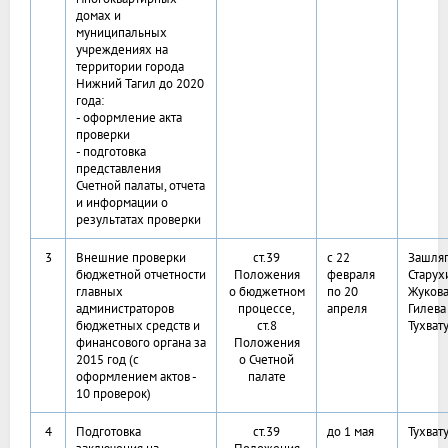
домах и
муниципальных
учреждениях на
территории города
Нижний Тагил до 2020
года:
- оформление акта
проверки
- подготовка
представления
Счетной палаты, отчета
и информации о
результатах проверки
3
Внешние проверки
ст.39
с 22
Зашляп
бюджетной отчетности
Положения
февраля
Старух
главных
о бюджетном
по 20
Жукова
администраторов
процессе,
апреля
Гилева
бюджетных средств и
ст.8
Тухват
финансового органа за
Положения
2015 год (с
о Счетной
оформлением актов -
палате
10 проверок)
4
Подготовка
ст.39
до 1 мая
Тухват