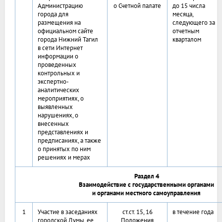
Администрацию
о Счетной палате
до 15 числа
города для
месяца,
размещения на
следующего за
официальном сайте
отчетным
города Нижний Тагил
кварталом
в сети Интернет
информации о
проведенных
контрольных и
экспертно-
аналитических
мероприятиях, о
выявленных
нарушениях, о
внесенных
представлениях и
предписаниях, а также
о принятых по ним
решениях и мерах
Раздел 4
Взаимодействие с государственными органами
и органами местного самоуправления
1
Участие в заседаниях
ст.ст. 15, 16
в течение года
городской Думы, ее
Положения