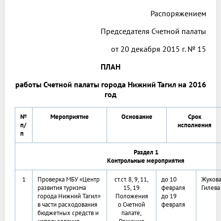
Распоряжением
Председателя Счетной палаты
от 20 декабря 2015 г. № 15
ПЛАН
работы Счетной палаты города Нижний Тагил на 2016
год
№
Мероприятие
Основание
Срок
п/
исполнения
п
Раздел 1
Контрольные мероприятия
1
Проверка МБУ «Центр
ст.ст. 8, 9, 11,
до 10
Жукова
развития туризма
15, 19
февраля
Гилева
города Нижний Тагил»
Положения
до 19
в части расходования
о Счетной
февраля
бюджетных средств и
палате,