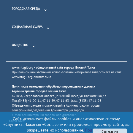
ГОРОДСКАЯ СРЕДА
СОЦИАЛЬНАЯ СФЕРА
ОБЩЕСТВО
www.ntagil.org
- официальный сайт города Нижний Тагил
При полном или частичном использовании материалов гиперссылка на сайт
www.ntagil.org
обязательна.
Политика в отношении обработки персональных данных
Администрация города Нижний Тагил
622034, Свердловская область, г. Нижний Тагил, ул. Пархоменко, 1а
Тел. (3435) 41-00-11, 47-11-59, 47-11-63 факс: (3435) 47-11-93
Обращения граждан и организаций в Администрацию города
Телефоны подразделений Администрации города
E-mail Администрации города:
odo@ntadm.ru
Сайт использует файлы cookies и аналитическую систему
Карта сайта
«Спутник». Нажимая «Согласен» или продолжая просмотр сайта, вы
разрешаете их использование.
Подробнее
Согласен