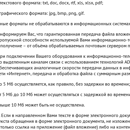
 текстового формата: txt, doc, docx, rtf, xls, xlsx, pdf;
 графического формата: jpg, bmp, png, gif.
ные форматы не обрабатываются в информационных системах 
нформируем Вас, что гарантированная передача файла вложен
ропускной способности используемой Вами информационно-т
 получение – от объёма обрабатываемых почтовым сервером 
ри подключении Вашего оборудования к информационно-тел
о выделенным каналам связи с использованием технологий ADSL
беспечивающих аналогичные скорости передачи данных в и
ети «Интернет», передача и обработка файла с суммарным раз
о 5 Мб осуществляется, как правило, без задержки во времени;
т 5 Мб до 10 Мб может осуществляться с задержкой во времен
выше 10 Мб может быть не осуществлена.
. Если в направленном Вами тексте в форме электронного док
екста обращения в форме электронного документа, не изложен
 только ссылка на приложение (файл вложение) либо на контент