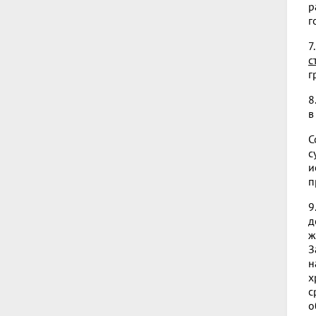
р
г
7
с
г
8
в
С
с
и
п
9
д
ж
З
н
х
с
о