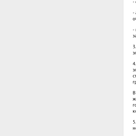
-
-
о
-
з
3
э
4
э
с
г
В
ж
г
к
5
н