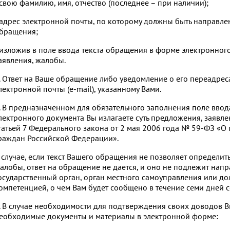
 свою фамилию, имя, отчество (последнее – при наличии);
 адрес электронной почты, по которому должны быть направле
бращения;
 изложив в поле ввода текста обращения в форме электронног
аявления, жалобы.
. Ответ на Ваше обращение либо уведомление о его переадрес
лектронной почты (e-mail), указанному Вами.
. В предназначенном для обязательного заполнения поле ввод
лектронного документа Вы излагаете суть предложения, заявле
татьей 7 Федерального закона от 2 мая 2006 года № 59-ФЗ «
раждан Российской Федерации».
 случае, если текст Вашего обращения не позволяет определит
алобы, ответ на обращение не дается, и оно не подлежит нап
осударственный орган, орган местного самоуправления или дол
омпетенцией, о чем Вам будет сообщено в течение семи дней 
. В случае необходимости для подтверждения своих доводов 
еобходимые документы и материалы в электронной форме: