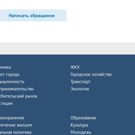
Написать обращение
омика
ЖКХ
ет города
Городское хозяйство
ышленность
Транспорт
принимательство
Экология
ебительский рынок
стиции
воохранение
Образование
печение жильем
Культура
альная политика
Молодежь