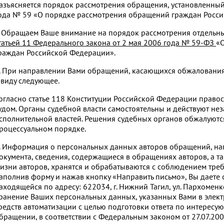
азъясняется порядок рассмотрения обращения, установленны
ода № 59 «О порядке рассмотрения обращений граждан Росс
. Обращаем Ваше внимание на порядок рассмотрения отдель
татьей 11 Федерального закона от 2 мая 2006 года № 59-ФЗ
«
раждан Российской Федерации».
. При направлении Вами обращений, касающихся обжаловани
 виду следующее.
огласно статье 118 Конституции Российской Федерации правос
удом. Органы судебной власти самостоятельны и действуют не
сполнительной властей. Решения судебных органов обжалуютс
роцессуальном порядке.
. Информация о персональных данных авторов обращений, на
окумента, сведения, содержащиеся в обращениях авторов, а т
изни авторов, хранятся и обрабатываются с соблюдением треб
аполнив форму и нажав кнопку «Направить письмо», Вы даете с
аходящейся по адресу: 622034, г. Нижний Тагил, ул. Пархоменко
ранение Ваших персональных данных, указанных Вами в элек
редств автоматизации с целью подготовки ответа по интересу
бращении, в соответствии с Федеральным законом от 27.07.2