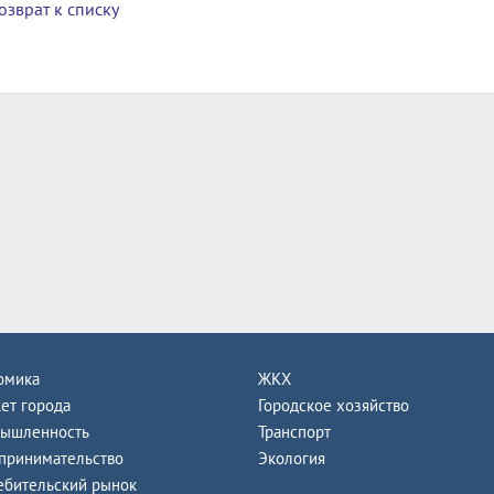
озврат к списку
омика
ЖКХ
ет города
Городское хозяйство
ышленность
Транспорт
принимательство
Экология
ебительский рынок