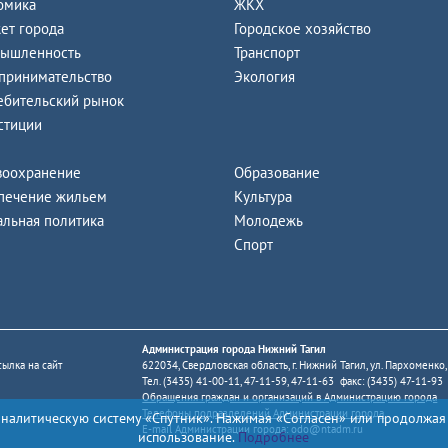
омика
ЖКХ
ет города
Городское хозяйство
ышленность
Транспорт
принимательство
Экология
ебительский рынок
стиции
воохранение
Образование
печение жильем
Культура
альная политика
Молодежь
Спорт
Администрация города Нижний Тагил
ылка на сайт
622034, Свердловская область, г. Нижний Тагил, ул. Пархоменко,
Тел. (3435) 41-00-11, 47-11-59, 47-11-63 факс: (3435) 47-11-93
Обращения граждан и организаций в Администрацию города
Телефоны подразделений Администрации города
аналитическую систему «Спутник». Нажимая «Согласен» или продолжая
E-mail Администрации города:
odo@ntadm.ru
использование.
Подробнее