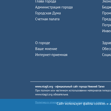
Глава города
Экон
Администрация города
Бюдж
Городская Дума
Пром
Счетная палата
Пред
Потр
Инве
О городе
Здра
Ваше мнение
Обес
Интернет-приемная
Соци
www.ntagil.org
- официальный сайт города Нижний Тагил
При полном или частичном использовании материалов гиперсс
www.ntagil.org
обязательна.
Политика в отношении обработки персональных данных
Сайт использует файлы cookies и 