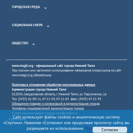
ГОРОДСКАЯ СРЕДА
СОЦИАЛЬНАЯ СФЕРА
ОБЩЕСТВО
www.ntagil.org
- официальный сайт города Нижний Тагил
При полном или частичном использовании материалов гиперссылка на сайт
www.ntagil.org
обязательна.
Политика в отношении обработки персональных данных
Администрация города Нижний Тагил
622034, Свердловская область, г. Нижний Тагил, ул. Пархоменко, 1а
Тел. (3435) 41-00-11, 47-11-59, 47-11-63 факс: (3435) 47-11-93
Обращения граждан и организаций в Администрацию города
Телефоны подразделений Администрации города
E-mail Администрации города:
odo@ntadm.ru
Сайт использует файлы cookies и аналитическую систему
Карта сайта
«Спутник». Нажимая «Согласен» или продолжая просмотр сайта, вы
разрешаете их использование.
Подробнее
Согласен