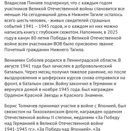
Владислав Пинаев подчеркнул, что с каждым годом
участников Великой Отечественной войны становится все
меньше. На сегодняшний день в Нижнем Тагиле осталось
всего шесть человек, - живых свидетелей страшных
событий 1941 – 1945 годов, и о каждом из них можно
написать книгу с глубоким сюжетом. Напомним, в 2025
году в канун 80-летия Победы в Великой Отечественной
войне всем участникам ВОВ было присвоено звание
Почетный гражданин Нижнего Тагила.
Вениамин Соболев родился в Ленинградской области. В
августе 1941 года был зачислен в добровольческий
батальон. Через месяц получил тяжелое ранение, но после
выздоровления и шоферских курсов снова отправился на
фронт, в батальон связи. Войну закончил в Германии и
вернулся домой в ноябре 1945 года. Был награжден
Орденом Красной Звезды и Красного Знамени.
Борис Толмачев принимал участие в войне с Японией, был
связистом на Тихоокеанском флоте, награжден орденом
Отечественной войны II степени, медалями «За Победу
над Германией в Великой Отечественной войне
1941‑1945 гг.», «За Победу над Японией», «За