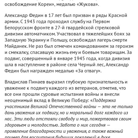
освобождение Кореи», медалью «Жукова».
Александр Федин в 17 лет был призван в ряды Красной
армии. С 1943 года проходил службу на Первом
Белорусском фронте в 27-й гвардейской стрелковой
дивизии автоматчиком. Участвовал в тяжелейших боях за
Западную Украину и Польшу, освобождал лагерь смерти
Майданек. Не раз был отмечен командованием за героизм
и смекалку, спасавшую жизнь ему и боевым товарищам. За
подвиг, совершенный в январе 1945 года, когда дивизия
шла в наступление в районе села Черный лес, Александр
Федин был награжден медалью «За отвагу».
Владислав Пинаев выразил глубокую признательность и
уважение к подвигу каждого из ветеранов, отметив, что
все они прошли суровые испытания войны и внесли
неоценимый вклад в Великую Победу: «
Поддержка
участников Великой Отечественной войны — это не только
дань уважения их подвигу, но и моральный долг каждого из
нас. Эти люди отстояли свободу и мир, пожертвовав своим
здоровьем и молодостью. Забота о них сегодня —
проявление благодарности и уважения, а также важный
пример для воспитания будущих поколений в духе