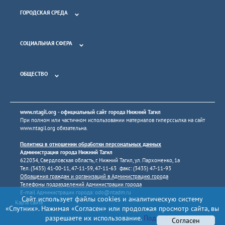
ГОРОДСКАЯ СРЕДА
СОЦИАЛЬНАЯ СФЕРА
ОБЩЕСТВО
www.ntagil.org
- официальный сайт города Нижний Тагил
При полном или частичном использовании материалов гиперссылка на сайт
www.ntagil.org
обязательна.
Политика в отношении обработки персональных данных
Администрация города Нижний Тагил
622034, Свердловская область, г. Нижний Тагил, ул. Пархоменко, 1а
Тел. (3435) 41-00-11, 47-11-59, 47-11-63 факс: (3435) 47-11-93
Обращения граждан и организаций в Администрацию города
Телефоны подразделений Администрации города
E-mail Администрации города:
odo@ntadm.ru
Сайт использует файлы cookies и аналитическую систему
Карта сайта
«Спутник». Нажимая «Согласен» или продолжая просмотр сайта, вы
разрешаете их использование.
Подробнее
Согласен