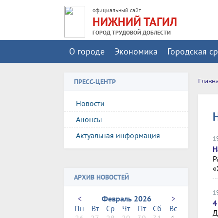
официальный сайт
НИЖНИЙ ТАГИЛ
ГОРОД ТРУДОВОЙ ДОБЛЕСТИ
О городе
Экономика
Городская с
Главн
ПРЕСС-ЦЕНТР
Новости
Анонсы
Актуальная информация
1
Н
Р
«
АРХИВ НОВОСТЕЙ
1
<
Февраль 2026
>
4
Пн
Вт
Ср
Чт
Пт
Сб
Вс
Д