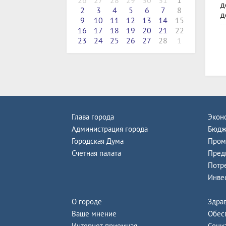
26
27
28
29
30
31
1
д
2
3
4
5
6
7
8
д
9
10
11
12
13
14
15
16
17
18
19
20
21
22
23
24
25
26
27
28
1
Глава города
Экон
Администрация города
Бюдж
Городская Дума
Пром
Счетная палата
Пред
Потр
Инве
О городе
Здра
Ваше мнение
Обес
Интернет-приемная
Соци