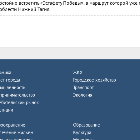
остойно встретить «Эстафету Победы», в маршрут которой уже
облести Нижний Тагил.
омика
ЖКХ
ет города
Городское хозяйство
ышленность
Транспорт
принимательство
Экология
ебительский рынок
стиции
воохранение
Образование
печение жильем
Культура
альная политика
Молодежь