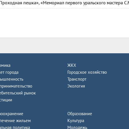
Проходная пешка», «Мемориал первого уральского мастера С.М
омика
ЖКХ
ет города
Городское хозяйство
ышленность
Транспорт
принимательство
Экология
ебительский рынок
стиции
воохранение
Образование
печение жильем
Культура
альная политика
Молодежь