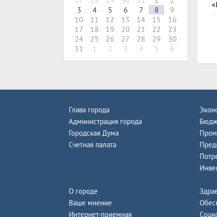
27
28
29
30
31
1
2
«
3
4
5
6
7
8
9
10
11
12
13
14
15
16
17
18
19
20
21
22
23
24
25
26
27
28
29
30
31
1
2
3
4
5
6
Глава города
Экон
Администрация города
Бюдж
Городская Дума
Пром
Счетная палата
Пред
Потр
Инве
О городе
Здра
Ваше мнение
Обес
Интернет-приемная
Соци