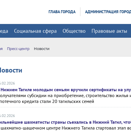
ГЛАВА ГОРОДА
АДМИНИСТРАЦИЯ ГОРО
реда
Социальная сфера
Общество
Правовые акты
ая
Пресс-центр
Новости
Новости
6.02.2026
 Нижнем Тагиле молодым семьям вручили сертификаты на у
олучателями субсидии на приобретение, строительство жилья
потечного кредита стали 20 тагильских семей
6.02.2026
ильнейшие шахматисты страны съехались в Нижний Тагил, что
 шахматно-шашечном центре Нижнего Тагила стартовал этап в