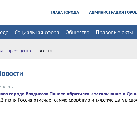
ГЛАВА ГОРОДА
АДМИНИСТРАЦИЯ ГОРО
реда
Социальная сфера
Общество
Правовые акты
ая
Пресс-центр
Новости
Новости
2.06.2025
лава города Владислав Пинаев обратился к тагильчанам в Ден
22 июня Россия отмечает самую скорбную и тяжелую дату в свое