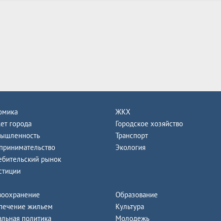
омика
ЖКХ
ет города
Городское хозяйство
ышленность
Транспорт
принимательство
Экология
ебительский рынок
стиции
воохранение
Образование
печение жильем
Культура
альная политика
Молодежь