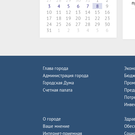
27
28
29
30
31
1
2
п
3
4
5
6
7
8
9
10
11
12
13
14
15
16
17
18
19
20
21
22
23
24
25
26
27
28
29
30
31
1
2
3
4
5
6
Глава города
Экон
Администрация города
Бюдж
Городская Дума
Пром
Счетная палата
Пред
Потр
Инве
О городе
Здра
Ваше мнение
Обес
Интернет-приемная
Соци