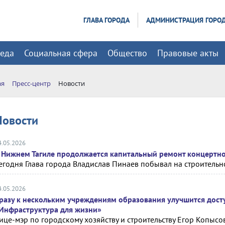
ГЛАВА ГОРОДА
АДМИНИСТРАЦИЯ ГОРО
реда
Социальная сфера
Общество
Правовые акты
ая
Пресс-центр
Новости
Новости
4.05.2026
 Нижнем Тагиле продолжается капитальный ремонт концертн
егодня Глава города Владислав Пинаев побывал на строительн
4.05.2026
разу к нескольким учреждениям образования улучшится дост
Инфраструктура для жизни»
ице-мэр по городскому хозяйству и строительству Егор Копыс