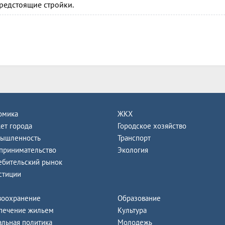
редстоящие стройки.
омика
ЖКХ
ет города
Городское хозяйство
ышленность
Транспорт
принимательство
Экология
ебительский рынок
стиции
воохранение
Образование
печение жильем
Культура
альная политика
Молодежь