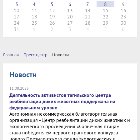
3
4
5
6
7
8
9
10
11
12
13
14
15
16
17
18
19
20
21
22
23
24
25
26
27
28
29
30
31
1
2
3
4
5
6
Главная
Пресс-центр
Новости
Новости
11.08.2025
Деятельность активистов тагильского центра
реабилитации диких животных поддержана на
федеральном уровне
Автономная некоммерческая благотворительная
организация «Центр реабилитации диких животных и
экологического просвещения «Солнечная птица»
стала победителем первого грантового конкурса
нового Президентского фонда экологических и