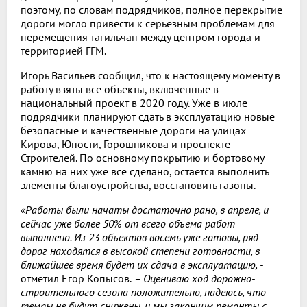
поэтому, по словам подрядчиков, полное перекрытие
дороги могло привести к серьезным проблемам для
перемещения тагильчан между центром города и
территорией ГГМ.
Игорь Васильев сообщил, что к настоящему моменту в
работу взяты все объекты, включенные в
национальный проект в 2020 году. Уже в июле
подрядчики планируют сдать в эксплуатацию новые
безопасные и качественные дороги на улицах
Кирова, Юности, Горошникова и проспекте
Строителей. По основному покрытию и бортовому
камню на них уже все сделано, остается выполнить
элементы благоустройства, восстановить газоны.
«Работы были начаты достаточно рано, в апреле, и
сейчас уже более 50% от всего объема работ
выполнено. Из 23 объектов восемь уже готовы, ряд
дорог находятся в высокой степени готовности, в
ближайшее время будет их сдача в эксплуатацию, -
отметил Егор Копысов.
– Оцениваю ход дорожно-
строительного сезона положительно, надеюсь, что
темпы не будут снижены, и мы закончим ремонты с