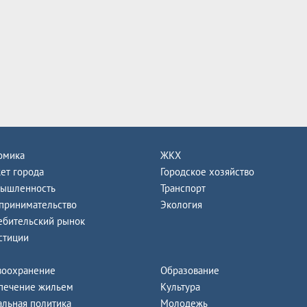
омика
ЖКХ
ет города
Городское хозяйство
ышленность
Транспорт
принимательство
Экология
ебительский рынок
стиции
воохранение
Образование
печение жильем
Культура
альная политика
Молодежь