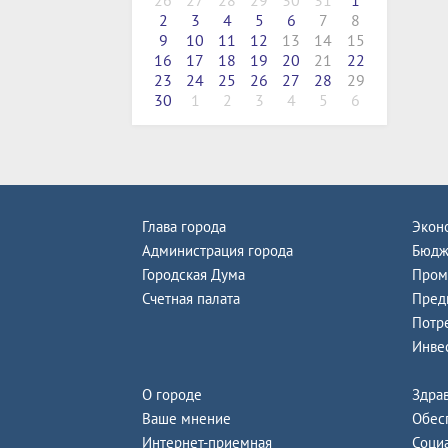
26
27
28
29
30
31
1
2
3
4
5
6
7
8
9
10
11
12
13
14
15
16
17
18
19
20
21
22
23
24
25
26
27
28
29
30
1
2
3
4
5
6
Глава города
Экон
Администрация города
Бюдж
Городская Дума
Пром
Счетная палата
Пред
Потр
Инве
О городе
Здра
Ваше мнение
Обес
Интернет-приемная
Соци