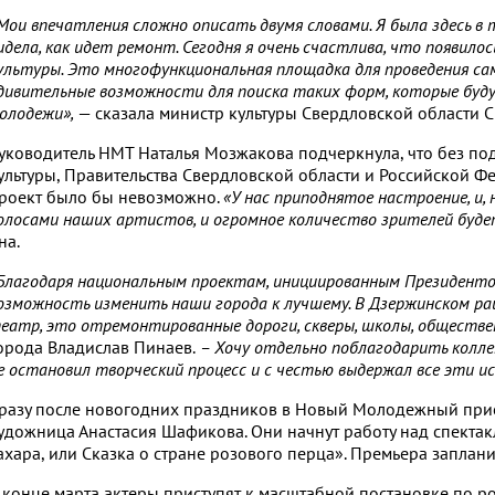
Мои впечатления сложно описать двумя словами. Я была здесь в т
идела, как идет ремонт. Сегодня я очень счастлива, что появило
ультуры. Это многофункциональная площадка для проведения са
дивительные возможности для поиска таких форм, которые буду
олодежи»,
— сказала министр культуры Свердловской области С
уководитель НМТ Наталья Мозжакова подчеркнула, что без по
ультуры, Правительства Свердловской области и Российской Ф
роект было бы невозможно.
«У нас приподнятое настроение, и,
олосами наших артистов, и огромное количество зрителей буде
на.
Благодаря национальным проектам, инициированным Президент
озможность изменить наши города к лучшему. В Дзержинском р
еатр, это отремонтированные дороги, скверы, школы, обществе
орода Владислав Пинаев.
– Хочу отдельно поблагодарить колле
е остановил творческий процесс и с честью выдержал все эти и
разу после новогодних праздников в Новый Молодежный прие
удожница Анастасия Шафикова. Они начнут работу над спектак
ахара, или Сказка о стране розового перца». Премьера заплан
 конце марта актеры приступят к масштабной постановке по 