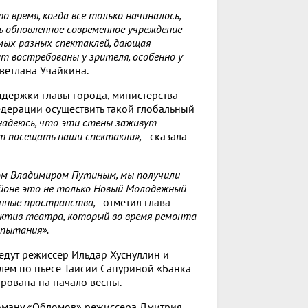
о время, когда все только начиналось,
сь обновленное современное учреждение
мых разных спектаклей, дающая
т востребованы у зрителя, особенно у
ветлана Учайкина.
ддержки главы города, министерства
едерации осуществить такой глобальный
 надеюсь, что эти стены заживут
т посещать наши спектакли»,
- сказала
ом Владимиром Путиным, мы получили
айоне это не только Новый Молодежный
нные пространства, -
отметил глава
ктив театра, который во время ремонта
спытания».
дут режиссер Ильдар Хуснуллин и
лем по пьесе Таисии Сапуриной «Банка
ирована на начало весны.
роману «Обломов» режиссера Дмитрия