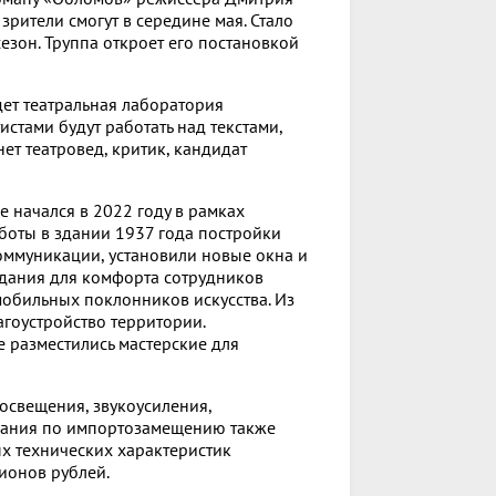
зрители смогут в середине мая. Стало
сезон. Труппа откроет его постановкой
ет театральная лаборатория
стами будут работать над текстами,
ет театровед, критик, кандидат
 начался в 2022 году в рамках
боты в здании 1937 года постройки
оммуникации, установили новые окна и
здания для комфорта сотрудников
мобильных поклонников искусства. Из
гоустройство территории.
е разместились мастерские для
освещения, звукоусиления,
вания по импортозамещению также
ых технических характеристик
ионов рублей.