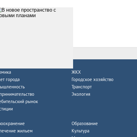
се новости
омика
ЖКХ
ет города
Городское хозяйство
ышленность
Транспорт
принимательство
Экология
ебительский рынок
стиции
воохранение
Образование
печение жильем
Культура