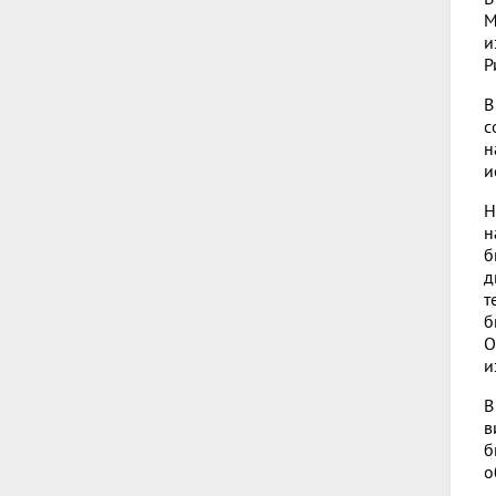
М
и
Р
В
с
н
и
Н
н
б
д
т
б
О
и
В
в
б
о