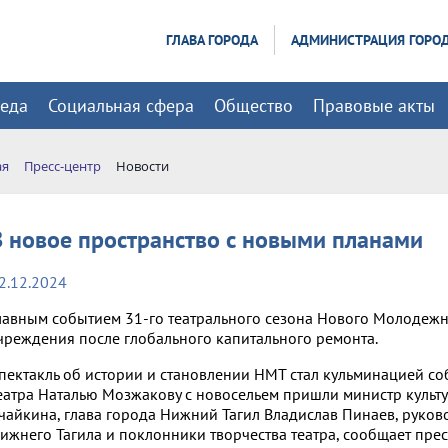
ГЛАВА ГОРОДА
АДМИНИСТРАЦИЯ ГОРО
реда
Социальная сфера
Общество
Правовые акты
ая
Пресс-центр
Новости
В новое пространство с новыми планами
2.12.2024
лавным событием 31-го театрального сезона Нового Молодежно
чреждения после глобального капитального ремонта.
пектакль об истории и становлении НМТ стал кульминацией со
еатра Наталью Мозжакову с новосельем пришли министр культ
чайкина, глава города Нижний Тагил Владислав Пинаев, руко
ижнего Тагила и поклонники творчества театра, сообщает пре