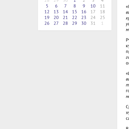
28
29
30
1
2
3
4
5
6
7
8
9
10
11
«
12
13
14
15
16
17
18
в
19
20
21
22
23
24
25
к
26
27
28
29
30
31
1
у
м
Р
к
п
г
о
«
в
т
г
н
С
х
с
В