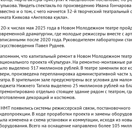
улькова. Увидеть спектакль по произведению Ивана Гончарова 
звестно и о том, с чего начнется 32-й творческий театральный 
ината Киякова «Ангелова кукла».
 20-х числах мая 2025 года в Новом Молодежном театре пройд
овременной драматургии, где молодые режиссеры вместе с арти
аписанными после 2020 года. Руководителем лаборатории стан
скусствоведения Павел Руднев.
апомним, что капитальный ремонт в Новом Молодежном театре
ационального проекта «Культура». На ремонтно-монтажные ра
ыло выделено 317 миллионов рублей. В театре заменили все к
вери, произведена перепланировка административной части 
еатра. В зрительном зале предусмотрены все условия для мало
юджета Нижнего Тагила выделено 25 миллионов рублей на бла
тремонтировано отдельно стоящее здание рядом с театром, гд
зготовления декораций и костюмов.
 НМТ появились системы режиссерской связи, постановочного 
идеопроекции. В ходе проработки проекта и замены оборудо
ыла изменена и схема установки и коммутации, исходя из нов
борудования. Всего на оснащение направлено более 105 милл