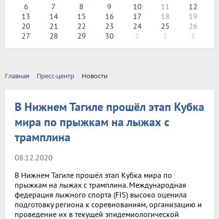
6
7
8
9
10
11
12
13
14
15
16
17
18
19
20
21
22
23
24
25
26
27
28
29
30
1
2
3
Главная
Пресс-центр
Новости
В Нижнем Тагиле прошёл этап Кубка
мира по прыжкам на лыжах с
трамплина
08.12.2020
В Нижнем Тагиле прошёл этап Кубка мира по
прыжкам на лыжах с трамплина. Международная
федерация лыжного спорта (FIS) высоко оценила
подготовку региона к соревнованиям, организацию и
проведение их в текущей эпидемиологической