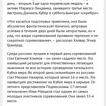
день – вторым. Ещё одна норвежская медаль – в
активе Мариуса Линдвика, занявшего третье место.
Австриец Даниель Хубер в субботу выиграл «серебро».
«Что касается подготовки трамплина, она была
абсолютно фантастической! Конечно, ветровые
условия в течение двух дней были непростыми, но я
рад, что жюри соревнований проявило терпение и не
сократило соревнования», – рассказал Халвар Эгнер
Гранеруд.
Среди россиян лучшим в первый день соревнований
стал Евгений Климов – он занял седьмое место. Это
наивысший результат для отечественных летающих
лыжников за всю историю проведения тагильского
Кубка мира. Во второй день сильнейшим из россиян
стал Михаил Назаров, который занял 16-е место. Это
наивысшее достижение на Кубке мира в карьере 26-
летнего представителя Подмосковья. 17-летний
тагильчанин Илья Маньков стал одним из самых
молодых участников соревнований. Она занял 33-е
место.