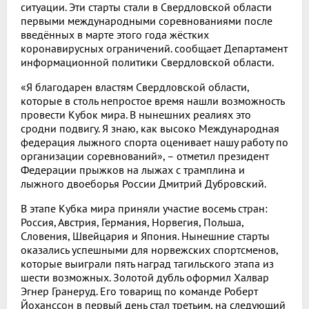
ситуации. Эти старты стали в Свердловской области
первыми международными соревнованиями после
введённых в марте этого года жёстких
коронавирусных ограничений. сообщает Департамент
информационной политики Свердловской области.
«Я благодарен властям Свердловской области,
которые в столь непростое время нашли возможность
провести Кубок мира. В нынешних реалиях это
сродни подвигу. Я знаю, как высоко Международная
федерация лыжного спорта оценивает нашу работу по
организации соревнований», – отметил президент
Федерации прыжков на лыжах с трамплина и
лыжного двоеборья России Дмитрий Дубровский.
В этапе Кубка мира приняли участие восемь стран:
Россия, Австрия, Германия, Норвегия, Польша,
Словения, Швейцария и Япония. Нынешние старты
оказались успешными для норвежских спортсменов,
которые выиграли пять наград тагильского этапа из
шести возможных. Золотой дубль оформил Халвар
Эгнер Гранеруд. Его товарищ по команде Роберт
Йоханссон в первый день стал третьим, на следующий