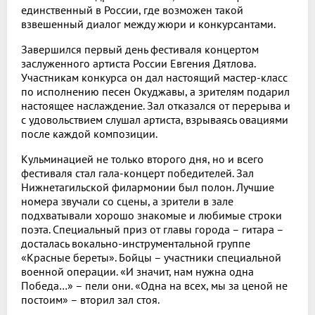
единственный в России, где возможен такой
взвешенный диалог между жюри и конкурсантами.
Завершился первый день фестиваля концертом
заслуженного артиста России Евгения Дятлова.
Участникам конкурса он дал настоящий мастер-класс
по исполнению песен Окуджавы, а зрителям подарил
настоящее наслаждение. Зал отказался от перерыва и
с удовольствием слушал артиста, взрываясь овациями
после каждой композиции.
Кульминацией не только второго дня, но и всего
фестиваля стал гала-концерт победителей. Зал
Нижнетагильской филармонии был полон. Лучшие
номера звучали со сцены, а зрители в зале
подхватывали хорошо знакомые и любимые строки
поэта. Специальный приз от главы города – гитара –
досталась вокально-инструментальной группе
«Красные береты». Бойцы – участники специальной
военной операции. «И значит, нам нужна одна
Победа…» – пели они. «Одна на всех, мы за ценой не
постоим» – вторил зал стоя.