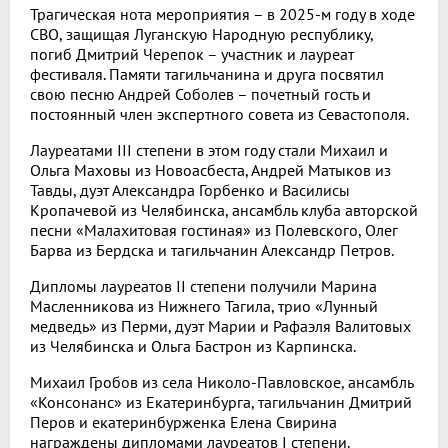
Трагическая нота мероприятия – в 2025-м году в ходе
СВО, защищая Луганскую Народную республику,
погиб Дмитрий Черепок – участник и лауреат
фестиваля. Памяти тагильчанина и друга посвятил
свою песню Андрей Соболев – почетный гость и
постоянный член экспертного совета из Севастополя.
Лауреатами III степени в этом году стали Михаил и
Ольга Маховы из Новоасбеста, Андрей Матыков из
Тавды, дуэт Александра Горбенко и Василисы
Кропачевой из Челябинска, ансамбль клуба авторской
песни «Малахитовая гостиная» из Полевского, Олег
Барва из Бердска и тагильчанин Александр Петров.
Дипломы лауреатов II степени получили Марина
Масленникова из Нижнего Тагила, трио «Лунный
медведь» из Перми, дуэт Марии и Рафаэля Валитовых
из Челябинска и Ольга Бастрон из Карпинска.
Михаил Гробов из села Николо-Павловское, ансамбль
«Консонанс» из Екатеринбурга, тагильчанин Дмитрий
Перов и екатеринбурженка Елена Свирина
награждены дипломами лауреатов I степени.