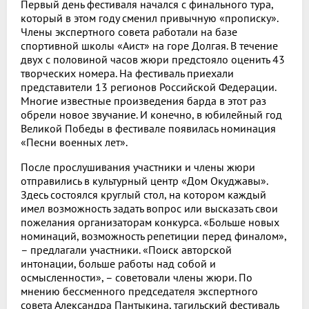
Первый день фестиваля начался с финального тура,
который в этом году сменил привычную «прописку».
Члены экспертного совета работали на базе
спортивной школы «Аист» на горе Долгая. В течение
двух с половиной часов жюри предстояло оценить 43
творческих номера. На фестиваль приехали
представители 13 регионов Российской Федерации.
Многие известные произведения барда в этот раз
обрели новое звучание. И конечно, в юбилейный год
Великой Победы в фестивале появилась номинация
«Песни военных лет».
После прослушивания участники и члены жюри
отправились в культурный центр «Дом Окуджавы».
Здесь состоялся круглый стол, на котором каждый
имел возможность задать вопрос или высказать свои
пожелания организаторам конкурса. «Больше новых
номинаций, возможность репетиции перед финалом»,
– предлагали участники. «Поиск авторской
интонации, больше работы над собой и
осмысленности», – советовали члены жюри. По
мнению бессменного председателя экспертного
совета Александра Пантыкина, тагильский фестиваль