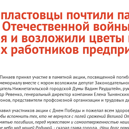
пластовцы почтили па
 Отечественной войн
я и возложили цветы
х работников предпр
 Пинаев принял участие в памятной акции, посвященной поги
 мемориалу вместе с мэром возложили депутат Законодательн
датель Нижнетагильской городской Думы Вадим Раудштейн, р
р Ревенко, генеральный директор компании Елена Тынянских,
онов, представители профсоюзной организации и трудовых д
авил участников акции с Днем Победы и пожелал всем здоровь
обы вспомнить тех, кто не вернулся с полей сражений Великой О
амятью погибших, перед мужеством и самоотверженностью наши
ое небо над нашей Родиной,
- сказал глава города
. -Наш долг пам