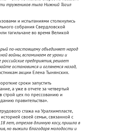
ости тружеников тыла Нижний Тагил
ызовами и испытаниями столкнулись
ельного собрания Свердловской
или тагильчане во время Великой
торый по-настоящему объединяет народ
ой войны, вспоминаем ее уроки и
е российские предприятия, решает
айте остановимся и оглянемся назад,
частникам акции Елена Тынянских.
ороткие сроки запустить
ние, а уже в отчете за четвертый
в строй цех по прессованию и
аданию правительства».
трудового стажа на Уралхимпласте,
историей своей семьи, связанной с
18 лет, отрезав длинную косу, пришла в
ния, но выжили благодаря молодости и