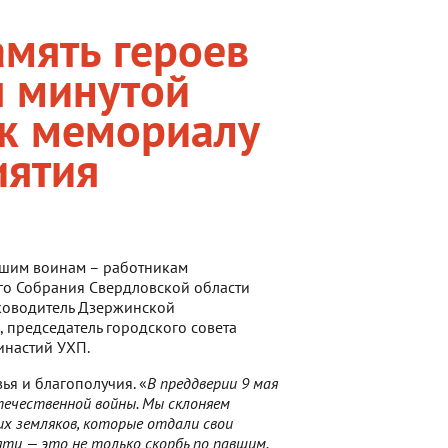
мять героев
ы минутой
 к мемориалу
иятия
бшим воинам – работникам
ого Собрания Свердловской области
уководитель Дзержинской
 председатель городского совета
инастий УХП.
я и благополучия. «
В преддверии 9 мая
течественной войны. Мы склоняем
х земляков, которые отдали свои
яти — это не только скорбь по павшим.