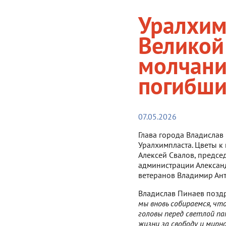
Уралхим
Великой
молчани
погибши
07.05.2026
Глава города Владислав
Уралхимпласта. Цветы к
Алексей Свалов, предсе
администрации Александ
ветеранов Владимир Ант
Владислав Пинаев поздр
мы вновь собираемся, чт
головы перед светлой п
жизни за свободу и мирн