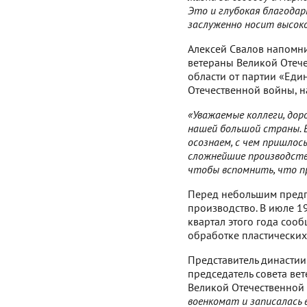
Это и глубокая благодар
заслуженно носит высоко
Алексей Свалов напомни
ветераны Великой Отече
области от партии «Еди
Отечественной войны, н
«Уважаемые коллеги, дор
нашей большой страны. 
осознаем, с чем пришлос
сложнейшие производстве
чтобы вспомнить, что п
Перед небольшим предпр
производство. В июле 1
квартал этого года соо
обработке пластических
Представитель династии
председатель совета ве
Великой Отечественной
военкомат и записалась 