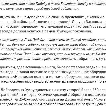
ность тем, кто ковал Победу в тылу. Благодаря труду и стойк
е и почетное звание Город трудовой доблести».
л, что нынешнему поколению сложно представить, с какими в
ственной войны, работники предприятий. Депутат Законодат
ная Россия» подчеркнул, что трудовой подвиг, который соверш
авсегда должен остаться в памяти будущих поколений.
огие ветераны, День Победы – это всеми любимый праздник, ко
В этот день мы особенно остро чувствуем трагедию той страшн
ь столкнуться нашей стране. Сегодня Уралхимпласт, как и многи
нные задачи. Порой нам кажется, что они невыполнимые. Но дав
ришлось пережить нашим предшественникам»,
- обратилась к у
иятием, едва вставшим на ноги, была поставлена задача – в к
941 года на завод поступило первое эвакуированное оборудова
бщалось: «Не ожидая полного монтажа оборудования, введены 
 масс, освоено производство значимых видов продукции по з
 Добродеевых-Хуснутдиновых, на счету которой более 250 лет 
теранов войны и труда «Химик» Аркадий Добродеев поделился 
 войной:
«В 1941-м году был призван на фронт мой отец. Мама в 
в добровольцы. Было это в феврале 1942 года. Оба получили ране